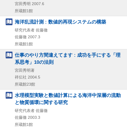
宮田秀明
2007.6
所蔵館1館
海洋乱流計測 : 数値的再現システムの構築
研究代表者 佐藤徹
佐藤徹
2007.3
所蔵館1館
仕事のやり方間違えてます : 成功を手にする「理
系思考」10の法則
宮田秀明著
祥伝社
2004.5
所蔵館23館
水理模型実験と数値計算による海洋中深層の流動
と物質循環に関する研究
研究代表者 佐藤徹
佐藤徹
2003.3
所蔵館1館