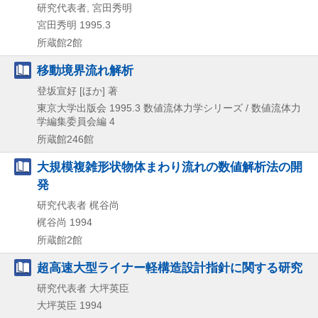
研究代表者, 宮田秀明
宮田秀明
1995.3
所蔵館2館
移動境界流れ解析
登坂宣好 [ほか] 著
東京大学出版会
1995.3
数値流体力学シリーズ / 数値流体力
学編集委員会編 4
所蔵館246館
大規模複雑形状物体まわり流れの数値解析法の開
発
研究代表者 梶谷尚
梶谷尚
1994
所蔵館2館
超高速大型ライナー軽構造設計指針に関する研究
研究代表者 大坪英臣
大坪英臣
1994