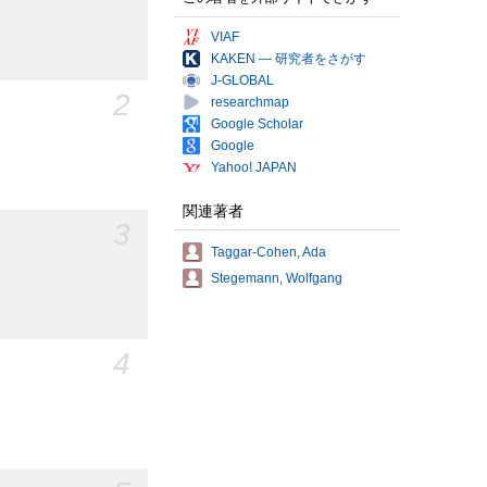
VIAF
KAKEN — 研究者をさがす
J-GLOBAL
2
researchmap
Google Scholar
Google
Yahoo! JAPAN
関連著者
3
Taggar-Cohen, Ada
Stegemann, Wolfgang
4