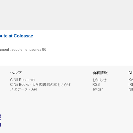
pute at Colossae
tament : supplement series 96
ヘルプ
新着情報
N
CiNii Research
お知らせ
K
CiNii Books - 大学図書館の本をさがす
RSS
I
メタデータ・API
Twitter
N