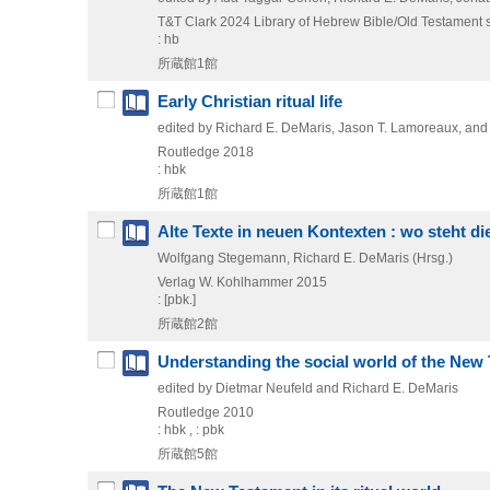
T&T Clark
2024
Library of Hebrew Bible/Old Testament stu
: hb
所蔵館1館
Early Christian ritual life
edited by Richard E. DeMaris, Jason T. Lamoreaux, and
Routledge
2018
: hbk
所蔵館1館
Alte Texte in neuen Kontexten : wo steht d
Wolfgang Stegemann, Richard E. DeMaris (Hrsg.)
Verlag W. Kohlhammer
2015
: [pbk.]
所蔵館2館
Understanding the social world of the New
edited by Dietmar Neufeld and Richard E. DeMaris
Routledge
2010
: hbk , : pbk
所蔵館5館