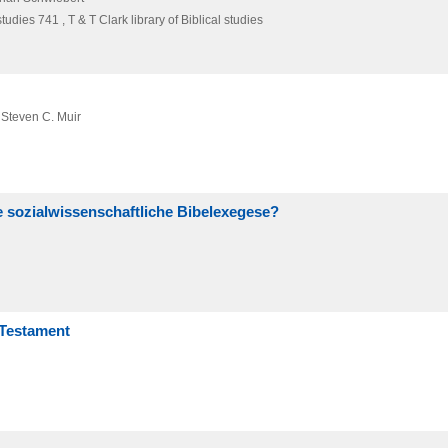
dies 741 , T & T Clark library of Biblical studies
 Steven C. Muir
ie sozialwissenschaftliche Bibelexegese?
 Testament