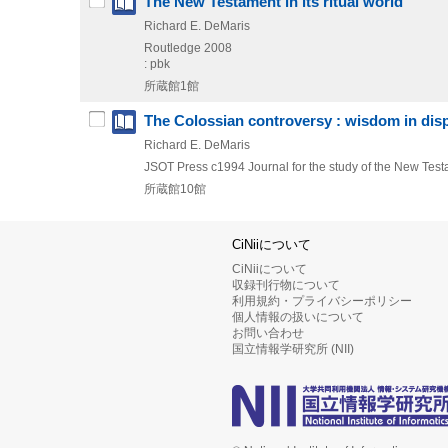
The New Testament in its ritual world
Richard E. DeMaris
Routledge
2008
: pbk
所蔵館1館
The Colossian controversy : wisdom in dis
Richard E. DeMaris
JSOT Press
c1994
Journal for the study of the New Tes
所蔵館10館
CiNiiについて
CiNiiについて
収録刊行物について
利用規約・プライバシーポリシー
個人情報の扱いについて
お問い合わせ
国立情報学研究所 (NII)