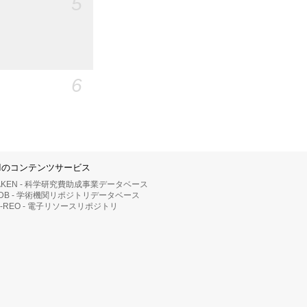
5
6
IIのコンテンツサービス
AKEN - 科学研究費助成事業データベース
RDB - 学術機関リポジトリデータベース
II-REO - 電子リソースリポジトリ