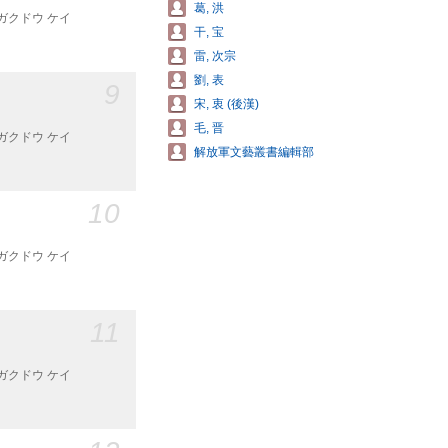
葛, 洪
ン ガクドウ ケイ
干, 宝
雷, 次宗
劉, 表
9
宋, 衷 (後漢)
毛, 晋
ン ガクドウ ケイ
解放軍文藝叢書編輯部
10
ン ガクドウ ケイ
11
ン ガクドウ ケイ