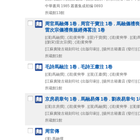
中華書局
1985
叢書集成初编 0893
所蔵館13館
周官馬融傳 1卷 . 周官干寶注 1卷 . 馬融儀禮喪
雷次宗儀禮喪服經傳畧注 1卷
[(漢)馬融撰] ; (清)黄奭學 . [(晉)干寶撰] ; (清)黄奭學 . [(漢)
[(劉宋)雷次宗撰] ; (清)黄奭學
[江蘇廣陵古籍刻印社 (出版印刷)] , [揚州古籍書店 (發行)]
[
所蔵館1館
毛詩馬融注 1卷 . 毛詩王肅注 1卷
[(漢)馬融撰] ; (清)黄奭學 . [(漢)王肅撰] ; (清)黄奭學
[江蘇廣陵古籍刻印社 (出版印刷)] , [揚州古籍書店 (發行)]
[
所蔵館1館
京房易章句 1卷 . 馬融易傳 1卷 . 劉表易章句 1
[(漢)京房撰] ; (清)黄奭學 . [(漢)馬融撰] ; (清)黄奭學 . [(漢
[江蘇廣陵古籍刻印社 (出版印刷)] , [揚州古籍書店 (發行)]
[
所蔵館1館
周官傳
(漢) 馬融撰