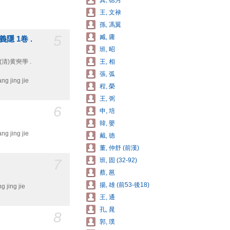
真, 徳秀
王, 文禄
孫, 馮翼
5
臧, 庸
隱 1卷 .
班, 昭
 (清)黄奭學 .
王, 相
張, 弧
jing jie
程, 榮
王, 弼
6
申, 培
韓, 嬰
jing jie
戴, 徳
董, 仲舒 (前漢)
7
班, 固 (32-92)
蔡, 邕
揚, 雄 (前53-後18)
ing jie
王, 通
孔, 晁
8
郭, 璞