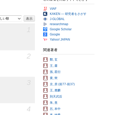
VIAF
KAKEN — 研究者をさがす
しい順
J-GLOBAL
researchmap
1
Google Scholar
Google
Yahoo! JAPAN
関連著者
2
鄭, 玄
王, 肅
孫, 星衍
黄, 奭
3
京, 房 (前77-前37)
王, 應麟
則天武后
朱, 熹
4
呂, 本中