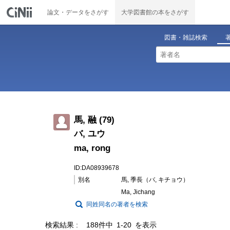
論文・データをさがす
大学図書館の本をさがす
図書・雑誌検索
馬, 融 (79)
バ, ユウ
ma, rong
ID:DA08939678
別名
馬, 季長（バ, キチョウ）
Ma, Jichang
同姓同名の著者を検索
検索結果
188件中 1-20 を表示