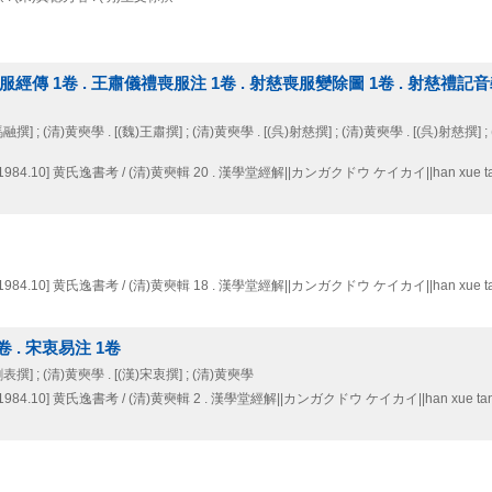
服經傳 1卷 . 王肅儀禮喪服注 1卷 . 射慈喪服變除圖 1卷 . 射慈禮記音義
馬融撰] ; (清)黄奭學 . [(魏)王肅撰] ; (清)黄奭學 . [(呉)射慈撰] ; (清)黄奭學 . [(呉)射慈撰] ;
1984.10]
黄氏逸書考 / (清)黄奭輯 20 . 漢學堂經解||カンガクドウ ケイカイ||han xue tang 
1984.10]
黄氏逸書考 / (清)黄奭輯 18 . 漢學堂經解||カンガクドウ ケイカイ||han xue tang 
卷 . 宋衷易注 1卷
)劉表撰] ; (清)黄奭學 . [(漢)宋衷撰] ; (清)黄奭學
1984.10]
黄氏逸書考 / (清)黄奭輯 2 . 漢學堂經解||カンガクドウ ケイカイ||han xue tang j