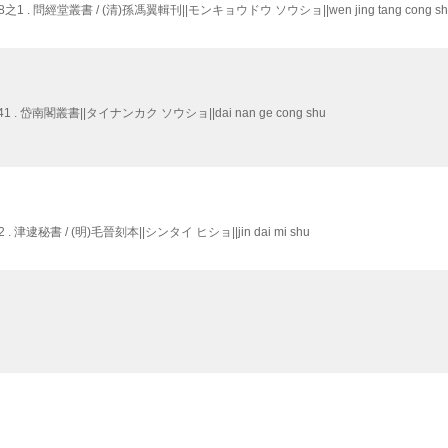
 . 問經堂叢書 / (清)孫馮翼輯刊||モンキョウドウ ソウショ||wen jing tang cong sh
. 岱南閣叢書||タイナンカク ソウショ||dai nan ge cong shu
津逮秘書 / (明)毛晉刻本||シンタイ ヒショ||jin dai mi shu