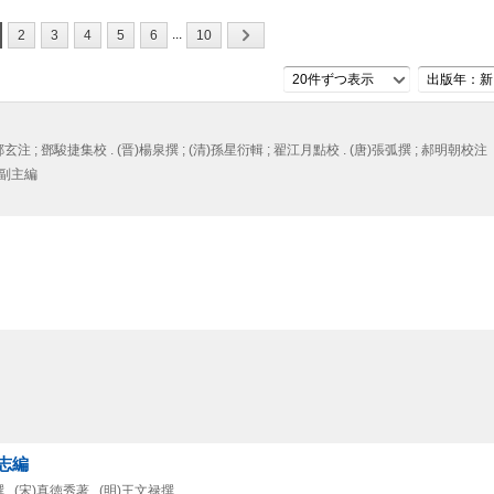
...
2
3
4
5
6
10
20件ずつ表示
出版年：新
)鄭玄注 ; 鄧駿捷集校 . (晋)楊泉撰 ; (清)孫星衍輯 ; 翟江月點校 . (唐)張弧撰 ; 郝明朝校注
冬副主編
求志編
撰 . (宋)真徳秀著 . (明)王文禄撰