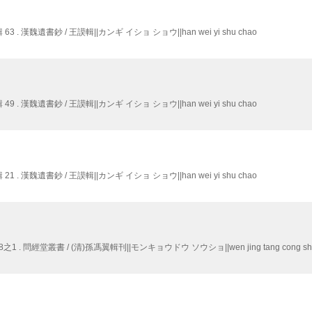
 . 漢魏遺書鈔 / 王謨輯||カンギ イショ ショウ||han wei yi shu chao
 . 漢魏遺書鈔 / 王謨輯||カンギ イショ ショウ||han wei yi shu chao
 . 漢魏遺書鈔 / 王謨輯||カンギ イショ ショウ||han wei yi shu chao
 . 問經堂叢書 / (清)孫馮翼輯刊||モンキョウドウ ソウショ||wen jing tang cong sh