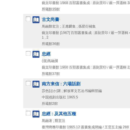
藝文印書館
1968
百部叢書集成 : 原刻景印 / 嚴一萍選輯 38之1
所蔵館35館
古文尚書
馬融鄭玄注 ; 王應麟集 ; 孫星衍補集
藝文印書館
[1967]
百部叢書集成 : 原刻景印 / 嚴一萍選輯 41 
1 , 2
所蔵館36館
忠經
(漢)馬融撰
藝文印書館
1966
百部叢書集成 : 原刻景印 / 嚴一萍選輯 22 . 
所蔵館37館
南方来信 : 六場話剧
莎色[ほか]著 ; 解放軍文艺丛书編輯部編
中国戏剧出版社
1965.5
所蔵館2館
忠經 : 及其他五種
馬融著 ; 鄭玄注
臺灣商務印書館
1965.12
叢書集成簡編 / 王雲五主編 288