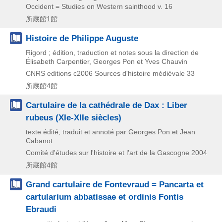
Occident = Studies on Western sainthood v. 16
所蔵館1館
Histoire de Philippe Auguste
Rigord ; édition, traduction et notes sous la direction de
Élisabeth Carpentier, Georges Pon et Yves Chauvin
CNRS editions
c2006
Sources d'histoire médiévale 33
所蔵館4館
Cartulaire de la cathédrale de Dax : Liber
rubeus (XIe-XIIe siècles)
texte édité, traduit et annoté par Georges Pon et Jean
Cabanot
Comité d'études sur l'histoire et l'art de la Gascogne
2004
所蔵館4館
Grand cartulaire de Fontevraud = Pancarta et
cartularium abbatissae et ordinis Fontis
Ebraudi