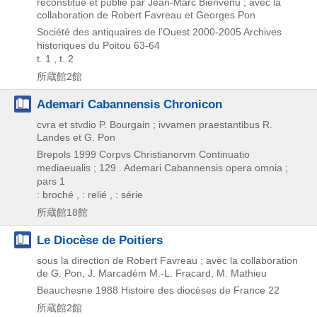
reconstitué et publié par Jean-Marc Bienvenu ; avec la
collaboration de Robert Favreau et Georges Pon
Société des antiquaires de l'Ouest
2000-2005
Archives
historiques du Poitou 63-64
t. 1 , t. 2
所蔵館2館
Ademari Cabannensis Chronicon
cvra et stvdio P. Bourgain ; ivvamen praestantibus R.
Landes et G. Pon
Brepols
1999
Corpvs Christianorvm Continuatio
mediaeualis ; 129 . Ademari Cabannensis opera omnia ;
pars 1
: broché , : relié , : série
所蔵館18館
Le Diocèse de Poitiers
sous la direction de Robert Favreau ; avec la collaboration
de G. Pon, J. Marcadém M.-L. Fracard, M. Mathieu
Beauchesne
1988
Histoire des diocèses de France 22
所蔵館2館