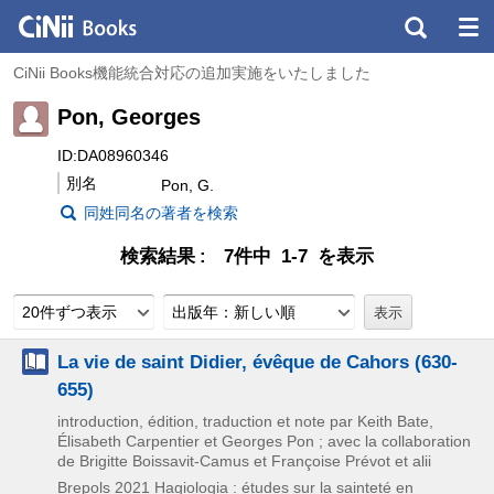
CiNii Books機能統合対応の追加実施をいたしました
Pon, Georges
ID:DA08960346
別名
Pon, G.
同姓同名の著者を検索
検索結果
7件中 1-7 を表示
20件ずつ表示
出版年：新しい順
La vie de saint Didier, évêque de Cahors (630-
655)
introduction, édition, traduction et note par Keith Bate,
Élisabeth Carpentier et Georges Pon ; avec la collaboration
de Brigitte Boissavit-Camus et Françoise Prévot et alii
Brepols
2021
Hagiologia : études sur la sainteté en