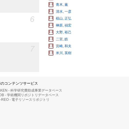
青木, 薫
清水, 一彦
6
椙山, 正弘
榊原, 禎宏
大野, 裕己
二宮, 皓
7
宮崎, 和夫
米川, 英樹
IIのコンテンツサービス
AKEN - 科学研究費助成事業データベース
RDB - 学術機関リポジトリデータベース
II-REO - 電子リソースリポジトリ