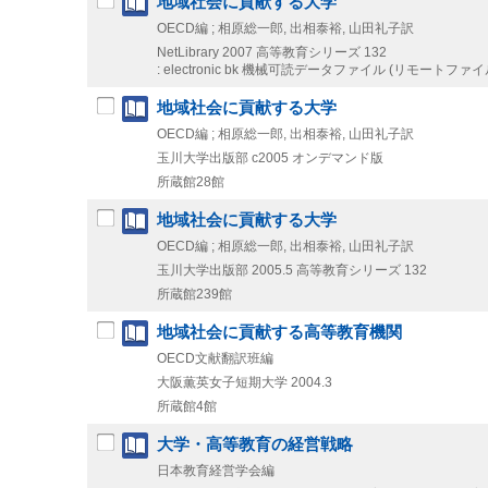
地域社会に貢献する大学
OECD編 ; 相原総一郎, 出相泰裕, 山田礼子訳
NetLibrary
2007
高等教育シリーズ 132
: electronic bk
機械可読データファイル (リモートファイ
地域社会に貢献する大学
OECD編 ; 相原総一郎, 出相泰裕, 山田礼子訳
玉川大学出版部
c2005
オンデマンド版
所蔵館28館
地域社会に貢献する大学
OECD編 ; 相原総一郎, 出相泰裕, 山田礼子訳
玉川大学出版部
2005.5
高等教育シリーズ 132
所蔵館239館
地域社会に貢献する高等教育機関
OECD文献翻訳班編
大阪薫英女子短期大学
2004.3
所蔵館4館
大学・高等教育の経営戦略
日本教育経営学会編