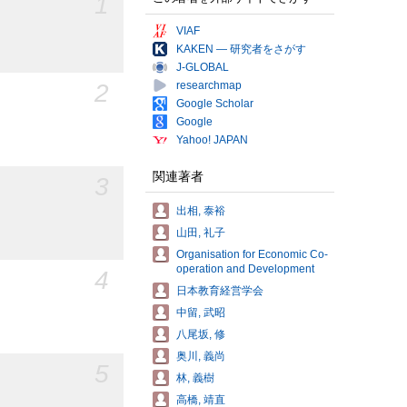
1
VIAF
KAKEN — 研究者をさがす
J-GLOBAL
2
researchmap
Google Scholar
Google
Yahoo! JAPAN
関連著者
3
出相, 泰裕
山田, 礼子
Organisation for Economic Co-
operation and Development
4
日本教育経営学会
中留, 武昭
八尾坂, 修
奥川, 義尚
5
林, 義樹
高橋, 靖直