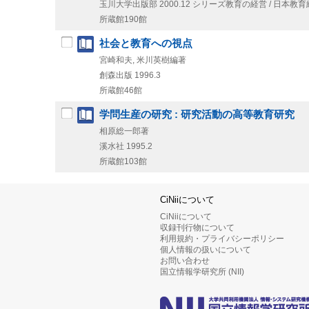
玉川大学出版部
2000.12
シリーズ教育の経営 / 日本教育
所蔵館190館
社会と教育への視点
宮崎和夫, 米川英樹編著
創森出版
1996.3
所蔵館46館
学問生産の研究 : 研究活動の高等教育研究
相原総一郎著
溪水社
1995.2
所蔵館103館
CiNiiについて
CiNiiについて
収録刊行物について
利用規約・プライバシーポリシー
個人情報の扱いについて
お問い合わせ
国立情報学研究所 (NII)