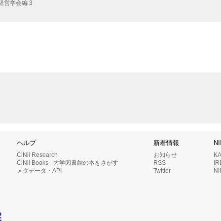
経営学会編 3
ヘルプ
新着情報
N
CiNii Research
お知らせ
K
CiNii Books - 大学図書館の本をさがす
RSS
I
メタデータ・API
Twitter
N