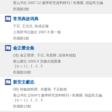
黄山书社
2007.12
徽學研究資料輯刊 / 朱萬曙,
胡益民主編
所蔵館2館
常用典故词典
于石, 王光汉, 徐成志编
上海辞书出版社
2007.8
新一版
所蔵館1館
兪正燮全集
(清) 兪正燮撰 ; 于石, 馬君驊, 諸偉奇校點
黄山書社
2005.9
安徽古籍叢書
: [セット] , 1 , 2 , 3
所蔵館26館
新安文獻志
(明) 程敏政輯撰 ; 何慶善, 于石點校
黄山书社
[2004?]
徽學研究資料輯刊 / 朱萬曙,
胡益民主編
: [セット] , 1 , 2 , 3
所蔵館13館