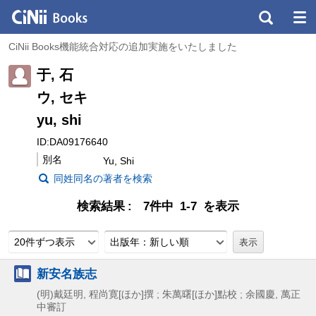
CiNii Books機能統合対応の追加実施をいたしました
于, 石
ウ, セキ
yu, shi
ID:DA09176640
別名
Yu, Shi
同姓同名の著者を検索
検索結果
7件中 1-7 を表示
20件ずつ表示
出版年：新しい順
新安名族志
(明)戴廷明, 程尚寛[ほか]撰 ; 朱萬曙[ほか]點校 ; 余國慶, 萬正
中審訂