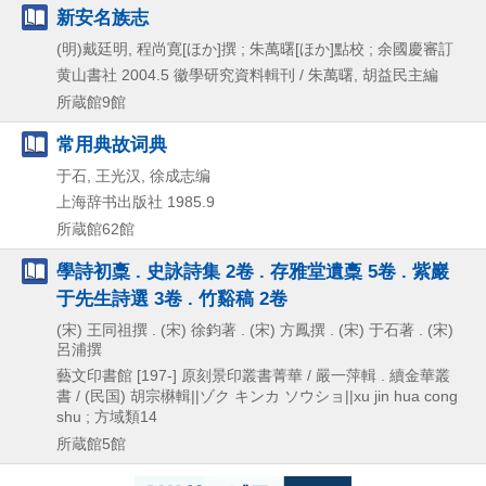
新安名族志
(明)戴廷明, 程尚寛[ほか]撰 ; 朱萬曙[ほか]點校 ; 余國慶審訂
黄山書社
2004.5
徽學研究資料輯刊 / 朱萬曙,
胡益民主編
所蔵館9館
常用典故词典
于石, 王光汉, 徐成志编
上海辞书出版社
1985.9
所蔵館62館
學詩初稾 . 史詠詩集 2卷 . 存雅堂遺稾 5卷 . 紫巖
于先生詩選 3卷 . 竹谿稿 2卷
(宋) 王同祖撰 . (宋) 徐鈞著 . (宋) 方鳳撰 . (宋) 于石著 . (宋)
呂浦撰
藝文印書館
[197-]
原刻景印叢書菁華 / 嚴一萍輯 . 續金華叢
書 / (民国) 胡宗楙輯||ゾク キンカ ソウショ||xu jin hua cong
shu ; 方域類14
所蔵館5館