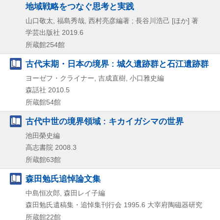
地域戦略をつなぐ思考と実践
山口敬太, 福島秀哉, 西村亮彦編著 ; 長谷川浩己 [ほか] 著
学芸出版社
2019.6
所蔵館254館
古代末期・日本の境界 : 城久遺跡群と石江遺跡群
ヨーゼフ・クライナー, 吉成直樹, 小口雅史編
森話社
2010.5
所蔵館54館
古代中世の境界領域 : キカイガシマの世界
池田榮史編
高志書院
2008.3
所蔵館63館
森田勉氏追悼論文集
中島恒次郎, 森田レイ子編
森田勉氏遺稿集・追悼集刊行会
1995.6
大宰府陶磁器研究
所蔵館22館