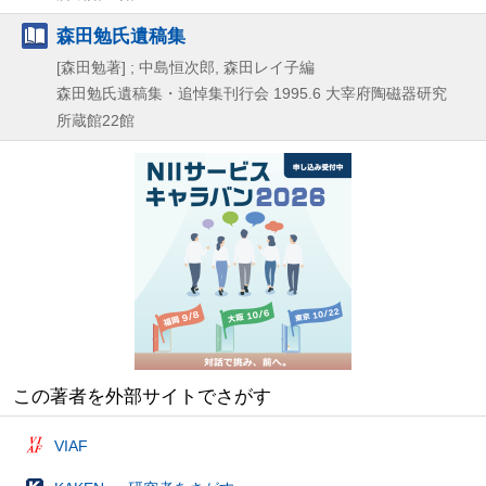
森田勉氏遺稿集
[森田勉著] ; 中島恒次郎, 森田レイ子編
森田勉氏遺稿集・追悼集刊行会
1995.6
大宰府陶磁器研究
所蔵館22館
この著者を外部サイトでさがす
VIAF