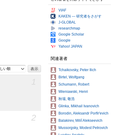
VIAF
KAKEN — 研究者をさがす
J-GLOBAL
researchmap
Google Scholar
Google
Yahoo! JAPAN
関連著者
しい順
Tchaikovsky, Peter Ilich
Birtel, Wolfgang
1
Schumann, Robert
Wieniawski, Henri
秋場, 敬浩
Glinka, Mikhail Ivanovich
Borodin, Aleksandr Porfirʹevich
2
Balakirev, Miliĭ Alekseevich
Mussorgsky, Modest Petrovich