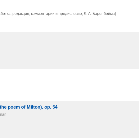
ботка, редакция, комментарии и предисловие, Л. А. Баренбойма]
 the poem of Milton), op. 54
tman