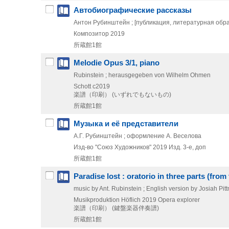
Автобиографические рассказы
Антон Рубинштейн ; [публикация, литературная обра
Композитор
2019
所蔵館1館
Melodie Opus 3/1, piano
Rubinstein ; herausgegeben von Wilhelm Ohmen
Schott
c2019
楽譜（印刷） (いずれでもないもの)
所蔵館1館
Музыка и её представители
А.Г. Рубинштейн ; оформление А. Веселова
Изд-во "Союз Художников"
2019
Изд. 3-е, доп
所蔵館1館
Paradise lost : oratorio in three parts (from
music by Ant. Rubinstein ; English version by Josiah Pit
Musikproduktion Höflich
2019
Opera explorer
楽譜（印刷） (鍵盤楽器伴奏譜)
所蔵館1館