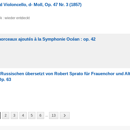
d Violoncello, d- Moll, Op. 47 Nr. 3 (1857)
: wieder entdeckt
orceaux ajoutés à la Symphonie Océan : op. 42
 Russischen übersetzt von Robert Sprato für Frauenchor und Alt
Op. 63
...
2
3
4
5
6
13