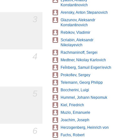
Lyadov, Anatoly
Konstantinovich
Arensky, Anton Stepanovich
3
Glazunov, Aleksandr
Konstantinovich
Rebikov, Vladimir
Scriabin, Aleksandr
Nikolayevich
Rachmaninoff, Sergei
4
Medtner, Nikolay Karlovich
Feĭnberg, Samuil Evgenʹevich
Prokofiev, Sergey
Telemann, Georg Philipp
Boccherini, Luigi
5
Hummel, Johann Nepomuk
Kiel, Friedrich
Muzio, Emanuele
Joachim, Joseph
Herzogenberg, Heinrich von
6
Fuchs, Robert