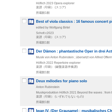
Höflich
2023
Opera explorer
楽譜（印刷） (スコア)
所蔵館1館
Best of viola classics : 16 famous concert p
edited by Wolfgang Birtel
Schott
c2023
楽譜（印刷） (スコア)
所蔵館1館
Der Dämon : phantastische Oper in drei A
Musik von Anton Rubinstein ; übersetzt von Alfred Offe
Höflich
2022
Repertoire explorer
楽譜（印刷） (鍵盤楽器伴奏譜)
所蔵館1館
Deux mélodies for piano solo
Anton Rubinstein
Musikproduktion Höflich
2021
Beyond the waves : from 
楽譜（印刷） (いずれでもないもの)
所蔵館1館
Iwan IV. (Der Grausame) : musikalisches Ch