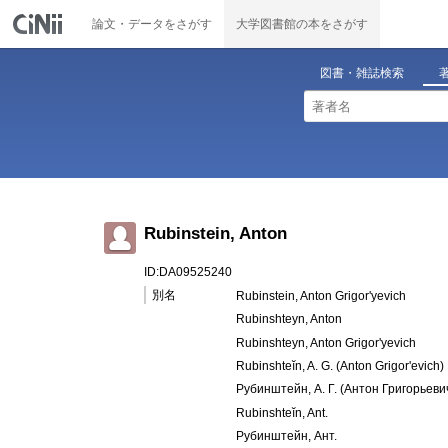
論文・データをさがす
大学図書館の本をさがす
図書・雑誌検索
Rubinstein, Anton
ID:DA09525240
別名
Rubinstein, Anton Grigor'yevich
Rubinshteyn, Anton
Rubinshteyn, Anton Grigor'yevich
Rubinshteĭn, A. G. (Anton Grigorʹevich)
Рубинштейн, А. Г. (Антон Григорьеви
Rubinshteĭn, Ant.
Рубинштейн, Ант.