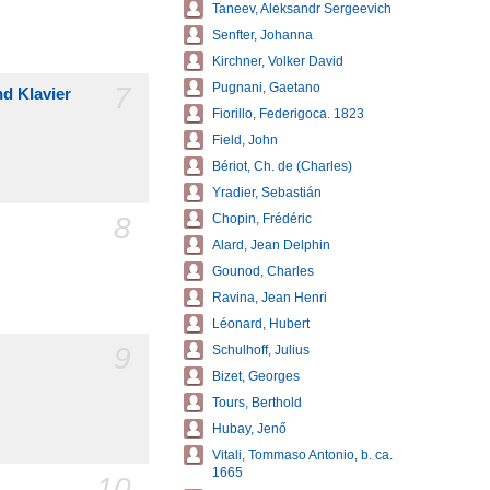
Taneev, Aleksandr Sergeevich
Senfter, Johanna
Kirchner, Volker David
7
Pugnani, Gaetano
nd Klavier
Fiorillo, Federigoca. 1823
Field, John
Bériot, Ch. de (Charles)
Yradier, Sebastián
8
Chopin, Frédéric
Alard, Jean Delphin
Gounod, Charles
Ravina, Jean Henri
Léonard, Hubert
9
Schulhoff, Julius
Bizet, Georges
Tours, Berthold
Hubay, Jenő
Vitali, Tommaso Antonio, b. ca.
1665
10