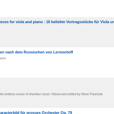
ieces for viola and piano : 16 beliebte Vortragsstücke für Viola u
cten nach dem Russischen von Lermontoff
rmann
the endless ocean of chamber music / fished and edited by Oliver Fraenzke
aracterbild für grosses Orchester Op. 79