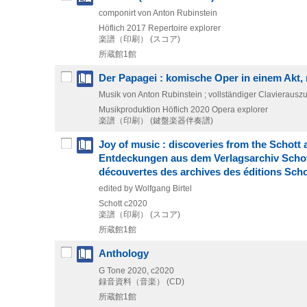
componirt von Anton Rubinstein
Höflich
2017
Repertoire explorer
楽譜（印刷） (スコア)
所蔵館1館
Der Papagei : komische Oper in einem Akt
Musik von Anton Rubinstein ; vollständiger Clavieraus
Musikproduktion Höflich
2020
Opera explorer
楽譜（印刷） (鍵盤楽器伴奏譜)
Joy of music : discoveries from the Schott a
Entdeckungen aus dem Verlagsarchiv Schott
découvertes des archives des éditions Schot
edited by Wolfgang Birtel
Schott
c2020
楽譜（印刷） (スコア)
所蔵館1館
Anthology
G Tone
2020, c2020
録音資料（音楽） (CD)
所蔵館1館