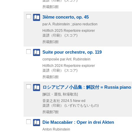
楽譜（印刷） (スコア)
所蔵館1館
3ième concerto, op. 45
par A. Rubinstein ; piano reduction
Höflich
2025
Repertoire explorer
楽譜（印刷） (スコア)
所蔵館1館
Suite pour orchestre, op. 119
composée par Ant. Rubinstein
Höflich
2024
Repertoire explorer
楽譜（印刷） (スコア)
所蔵館1館
ロシアピアノ小品集 : 解説付 = Russia piano p
[解説・運指, 秋場敬浩]
音楽之友社
2024.5
New ed
楽譜（印刷） (いずれでもないもの)
所蔵館7館
Die Maccabäer : Oper in drei Akten
Anton Rubinstein