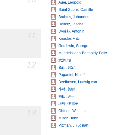
Auer, Leopold
Saint-Saëns, Camille
Brahms, Johannes
Heifetz, Jascha
Dvořák, Antonín
11
Kreisler, Fritz
Gershwin, George
Mendelssohn-Bartholdy, Felix
武満, 徹
12
森山, 智宏
Paganini, Nicolò
Beethoven, Ludwig van
小林, 美樹
福田, 進一
坂野, 伊都子
13
Ohmen, Wilhelm
Milton, John
Pittman, J. (Josiah)