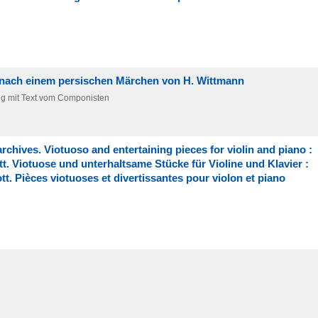
, nach einem persischen Märchen von H. Wittmann
zug mit Text vom Componisten
rchives. Viotuoso and entertaining pieces for violin and piano :
. Viotuose und unterhaltsame Stücke für Violine und Klavier :
t. Pièces viotuoses et divertissantes pour violon et piano