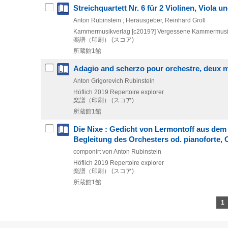
Streichquartett Nr. 6 für 2 Violinen, Viola un
Anton Rubinstein ; Herausgeber, Reinhard Groll
Kammermusikverlag
[c2019?]
Vergessene Kammermusik 
楽譜（印刷） (スコア)
所蔵館1館
Adagio and scherzo pour orchestre, deux m
Anton Grigorevich Rubinstein
Höflich
2019
Repertoire explorer
楽譜（印刷） (スコア)
所蔵館1館
Die Nixe : Gedicht von Lermontoff aus dem
Begleitung des Orchesters od. pianoforte, 
componirt von Anton Rubinstein
Höflich
2019
Repertoire explorer
楽譜（印刷） (スコア)
所蔵館1館
1