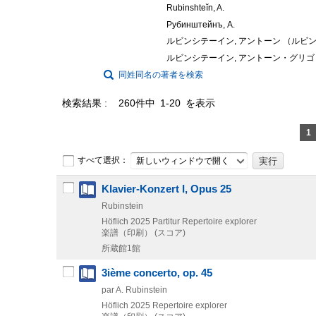
Rubinshteĭn, A.
Рубинштейнъ, А.
ルビンシテーイン, アントーン （ルビ
ルビンシテーイン, アントーン・グリゴ
同姓同名の著者を検索
検索結果
260件中 1-20 を表示
1
すべて選択：
新しいウィンドウで開く
Klavier-Konzert I, Opus 25
Rubinstein
Höflich
2025
Partitur
Repertoire explorer
楽譜（印刷） (スコア)
所蔵館1館
3ième concerto, op. 45
par A. Rubinstein
Höflich
2025
Repertoire explorer