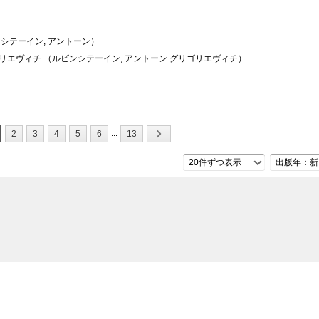
ンシテーイン, アントーン）
リエヴィチ （ルビンシテーイン, アントーン グリゴリエヴィチ）
...
2
3
4
5
6
13
20件ずつ表示
出版年：新