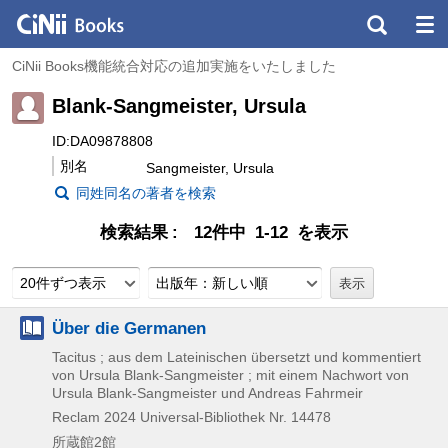
CiNii Books機能統合対応の追加実施をいたしました
Blank-Sangmeister, Ursula
ID:DA09878808
別名
Sangmeister, Ursula
同姓同名の著者を検索
検索結果
12件中 1-12 を表示
20件ずつ表示
出版年：新しい順
Über die Germanen
Tacitus ; aus dem Lateinischen übersetzt und kommentiert
von Ursula Blank-Sangmeister ; mit einem Nachwort von
Ursula Blank-Sangmeister und Andreas Fahrmeir
Reclam
2024
Universal-Bibliothek Nr. 14478
所蔵館2館