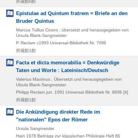
所蔵館6館
Epistulae ad Quintum fratrem = Briefe an den
Bruder Quintus
Marcus Tullius Cicero ; übersetzt und herausgegeben von
Ursula Blank-Sangmeister
P. Reclam
c1993
Universal-Bibliothek Nr. 7095
所蔵館1館
Facta et dicta memorabilia = Denkwürdige
Taten und Worte : Lateinisch/Deutsch
Valerius Maximus ; Übersetzt und herausgegeben von
Ulsula Blank-Sangmeister
Philipp Reclam jun.
1991
Universal-Bibliothek Nr. 8695 [4]
所蔵館1館
Die Ankündigung direkter Rede im
"nationalen" Epos der Römer
Ursula Sangmeister
Hain
1978
Beiträge zur klassischen Philologie Heft 86