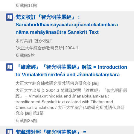
所蔵館11館
梵文校訂『智光明莊嚴經』 :
Sarvabuddhaviṣayāvatārajñānālokālaṃkāra
nāma mahāyānasūtra Sanskrit Text
木村高尉 [ほか校訂]
[大正大学綜合佛教研究所]
2004.1
所蔵館9館
『維摩經』『智光明莊嚴經』解説 = Introduction
to Vimalakīrtinirdeśa and Jñānālokālaṃkāra
大正大学綜合佛教研究所梵語佛典研究会 [編]
大正大学出版会
2004.3
梵藏漢対照『維摩經』『智光明莊嚴
經』 = Vimalakīrtinirdeśa and Jñānālokālaṃkāra :
transliterated Sanskrit text collated with Tibetan and
Chinese translations / 大正大学綜合仏教研究所梵語仏典研
究会 [編] 第1部
所蔵館35館
梵藏漢対照『智光明莊嚴經』 =