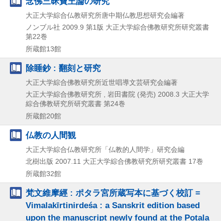
念佛三昧寶王論の研究
大正大学綜合仏教研究所唐中期仏教思想研究会編著
ノンブル社
2009.9
第1版
大正大学綜合佛教研究所研究叢書
第22巻
所蔵館13館
除睡鈔 : 翻刻と研究
大正大学綜合佛教研究所近世唱導文芸研究会編著
大正大学綜合佛教研究所 , 岩田書院 (発売)
2008.3
大正大学
綜合佛教研究所研究叢書 第24巻
所蔵館20館
仏教の人間観
大正大学綜合仏教研究所「仏教的人間学」研究会編
北樹出版
2007.11
大正大学綜合佛教研究所研究叢書 17巻
所蔵館32館
梵文維摩經 : ポタラ宮所蔵写本に基づく校訂 =
Vimalakīrtinirdeśa : a Sanskrit edition based
upon the manuscript newly found at the Potala