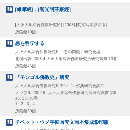
[維摩經] . [智光明莊嚴經]
.
[大正大学綜合佛教研究所]
[2003]
[梵文写本影印版]
所蔵館10館
悪を哲学する
大正大学綜合仏教研究所「悪の問題」研究会編
北樹出版
2003.4
大正大学綜合佛教研究所研究叢書 13巻
所蔵館46館
『モンゴル佛教史』研究
大正大学綜合佛教研究所モンゴル佛典研究会訳注
ノンブル
2002.6-
大正大学綜合佛教研究所研究叢書 第8,
16,
23,
30巻
1 , 2 , 3 , 4
所蔵館39館
チベット・ウメ字転写梵文写本集成影印版