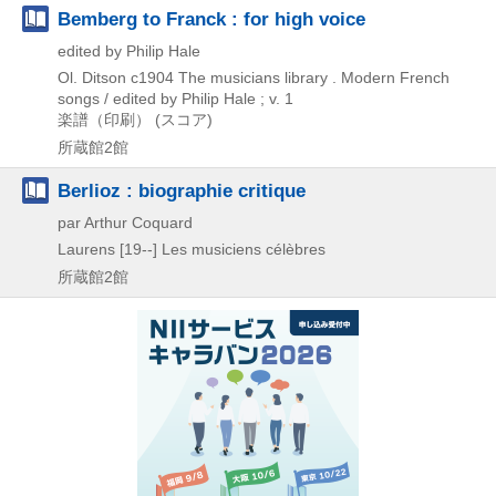
Bemberg to Franck : for high voice
edited by Philip Hale
Ol. Ditson
c1904
The musicians library . Modern French
songs / edited by Philip Hale ; v. 1
楽譜（印刷） (スコア)
所蔵館2館
Berlioz : biographie critique
par Arthur Coquard
Laurens
[19--]
Les musiciens célèbres
所蔵館2館