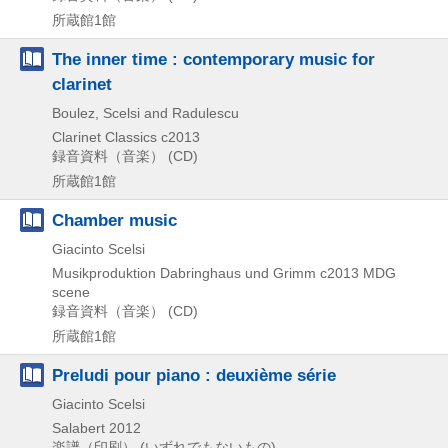
所蔵館1館
The inner time : contemporary music for
clarinet
Boulez, Scelsi and Radulescu
Clarinet Classics
c2013
録音資料（音楽） (CD)
所蔵館1館
Chamber music
Giacinto Scelsi
Musikproduktion Dabringhaus und Grimm
c2013
MDG
scene
録音資料（音楽） (CD)
所蔵館1館
Preludi pour piano : deuxième série
Giacinto Scelsi
Salabert
2012
楽譜（印刷） (いずれでもないもの)