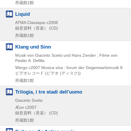
所蔵館1館
Liquid
ATMA Classique
c2008
録音資料（音楽） (CD)
所蔵館1館
Klang und Sinn
Musik von Giacinto Scelsi und Hans Zender ; Filme von
Peider A. Defilla
Wergo
c2007
Musica viva : forum der Gegenwartsmusik 8
ビデオレコード (ビデオ (ディスク))
所蔵館1館
Trilogia, i tre stadi dell'uomo
Giacinto Scelsi
Æon
c2007
録音資料（音楽） (CD)
所蔵館1館