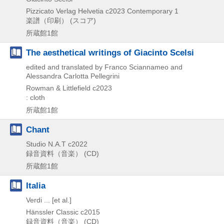
Pizzicato Verlag Helvetia
c2023
Contemporary 1
楽譜（印刷） (スコア)
所蔵館1館
The aesthetical writings of Giacinto Scelsi
edited and translated by Franco Sciannameo and
Alessandra Carlotta Pellegrini
Rowman & Littlefield
c2023
: cloth
所蔵館1館
Chant
Studio N.A.T
c2022
録音資料（音楽） (CD)
所蔵館1館
Italia
Verdi ... [et al.]
Hänssler Classic
c2015
録音資料（音楽） (CD)