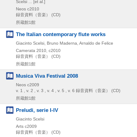
Scelsi ... [et al.]
Neos
c2010
録音資料（音楽） (CD)
所蔵館1館
The Italian contemporary flute works
Giacinto Scelsi, Bruno Maderna, Arnaldo de Felice
Camerata
2010, c2010
録音資料（音楽） (CD)
所蔵館1館
Musica Viva Festival 2008
Neos
c2009
v. 1 , v. 2 , v. 3 , v. 4 , v. 5 , v. 6
録音資料（音楽） (CD)
所蔵館1館
Preludi, serie I-IV
Giacinto Scelsi
Arts
c2009
録音資料（音楽） (CD)