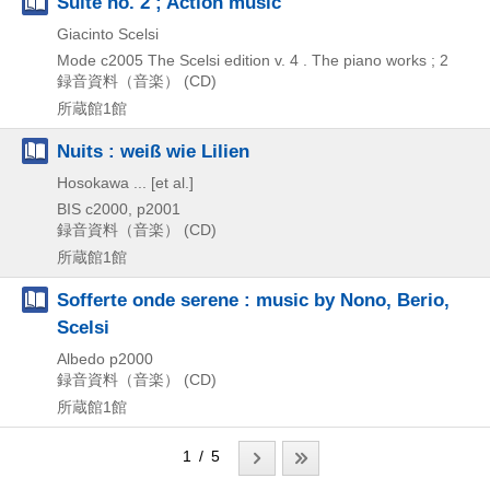
Suite no. 2 ; Action music
Giacinto Scelsi
Mode
c2005
The Scelsi edition v. 4 . The piano works ; 2
録音資料（音楽） (CD)
所蔵館1館
Nuits : weiß wie Lilien
Hosokawa ... [et al.]
BIS
c2000, p2001
録音資料（音楽） (CD)
所蔵館1館
Sofferte onde serene : music by Nono, Berio,
Scelsi
Albedo
p2000
録音資料（音楽） (CD)
所蔵館1館
1 / 5