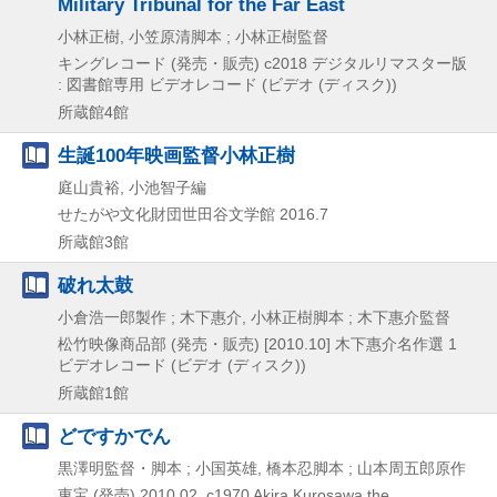
Military Tribunal for the Far East
小林正樹, 小笠原清脚本 ; 小林正樹監督
キングレコード (発売・販売)
c2018
デジタルリマスター版
: 図書館専用
ビデオレコード (ビデオ (ディスク))
所蔵館4館
生誕100年映画監督小林正樹
庭山貴裕, 小池智子編
せたがや文化財団世田谷文学館
2016.7
所蔵館3館
破れ太鼓
小倉浩一郎製作 ; 木下惠介, 小林正樹脚本 ; 木下惠介監督
松竹映像商品部 (発売・販売)
[2010.10]
木下惠介名作選 1
ビデオレコード (ビデオ (ディスク))
所蔵館1館
どですかでん
黒澤明監督・脚本 ; 小国英雄, 橋本忍脚本 ; 山本周五郎原作
東宝 (発売)
2010.02, c1970
Akira Kurosawa the