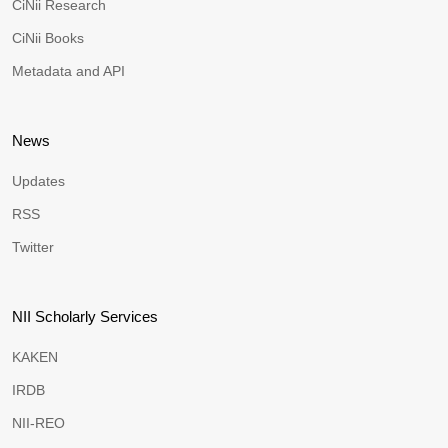
CiNii Research
CiNii Books
Metadata and API
News
Updates
RSS
Twitter
NII Scholarly Services
KAKEN
IRDB
NII-REO