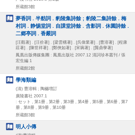
所蔵館3館
夢香詞 . 半舫詞 . 豹陵集詩餘 ; 豹陵二集詩餘 . 梅
村詞 . 静惕堂詞 . 自課堂詩餘 . 含影詞 . 休園詩餘 .
二郷亭詞 . 香嚴詞
[汪觀著] . [汪价著] . [梁雲構著] . [呉偉業著] . [曹溶著] . [程康
莊著] . [陳世祥著] . [鄭俠如著] . [宋琬著] . [龔鼎孳著]
鳳凰出版傳媒集團 : 鳳凰出版社
2007.12
清詞珍本叢刊 / 張
宏生編 1
所蔵館2館
學海類編
(清) 曹溶輯 ; 陶樾増訂
廣陵書社
2007.1
: セット , 第1册 , 第2册 , 第3册 , 第4册 , 第5册 , 第6册 , 第7
册 , 第8册 , 第9册 , 第10册
所蔵館3館
明人小傳