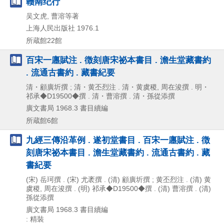
赣南纪行
吴文虎, 曹溶等著
上海人民出版社
1976.1
所蔵館22館
百宋一廛賦注 . 徴刻唐宋祕本書目 . 澹生堂藏書約
. 流通古書約 . 藏書紀要
清・顧廣圻撰 ; 清・黄丕烈注 . 清・黄虞稷, 周在浚撰 . 明・
祁承◆D19500◆撰 . 清・曹溶撰 . 清・孫從添撰
廣文書局
1968.3
書目續編
所蔵館6館
九經三傳沿革例 . 遂初堂書目 . 百宋一廛賦注 . 徴
刻唐宋祕本書目 . 澹生堂藏書約 . 流通古書約 . 藏
書紀要
(宋) 岳珂撰 . (宋) 尤袤撰 . (清) 顧廣圻撰 ; 黄丕烈注 . (清) 黄
虞稷, 周在浚撰 . (明) 祁承◆D19500◆撰 . (清) 曹溶撰 . (清)
孫從添撰
廣文書局
1968.3
書目續編
: 精裝