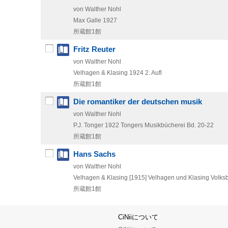
von Walther Nohl
Max Galle
1927
所蔵館1館
Fritz Reuter
von Walther Nohl
Velhagen & Klasing
1924
2. Aufl
所蔵館1館
Die romantiker der deutschen musik
von Walther Nohl
P.J. Tonger
1922
Tongers Musikbücherei Bd. 20-22
所蔵館1館
Hans Sachs
von Walther Nohl
Velhagen & Klasing
[1915]
Velhagen und Klasing Volksbü
所蔵館1館
CiNiiについて