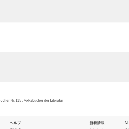
cher Nr. 115 . Volksbücher der Literatur
ヘルプ
新着情報
N