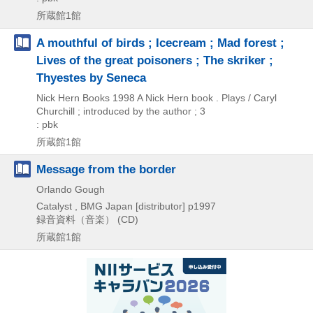
所蔵館1館
A mouthful of birds ; Icecream ; Mad forest ;
Lives of the great poisoners ; The skriker ;
Thyestes by Seneca
Nick Hern Books
1998
A Nick Hern book . Plays / Caryl
Churchill ; introduced by the author ; 3
: pbk
所蔵館1館
Message from the border
Orlando Gough
Catalyst , BMG Japan [distributor]
p1997
録音資料（音楽） (CD)
所蔵館1館