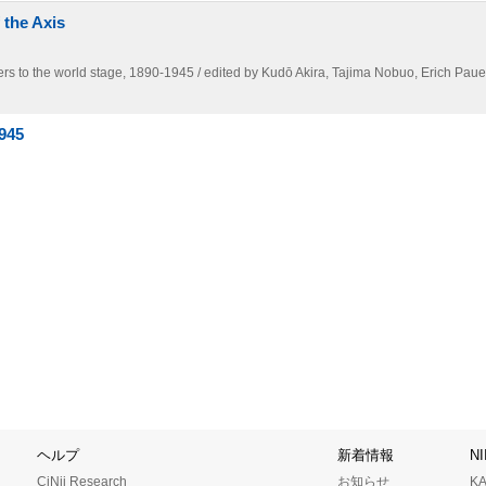
 the Axis
s to the world stage,
1890-1945 / edited by Kudō Akira,
Tajima Nobuo,
Erich Pauer
1945
ヘルプ
新着情報
N
CiNii Research
お知らせ
K