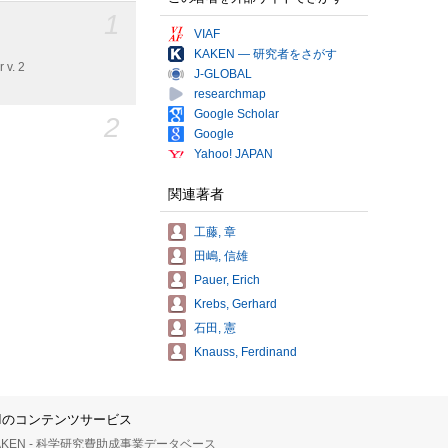
1
VIAF
KAKEN — 研究者をさがす
 v. 2
J-GLOBAL
researchmap
Google Scholar
2
Google
Yahoo! JAPAN
関連著者
工藤, 章
田嶋, 信雄
Pauer, Erich
Krebs, Gerhard
石田, 憲
Knauss, Ferdinand
IIのコンテンツサービス
AKEN - 科学研究費助成事業データベース