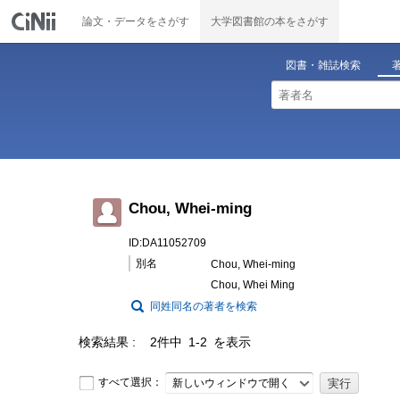
論文・データをさがす
大学図書館の本をさがす
図書・雑誌検索
Chou, Whei-ming
ID:DA11052709
別名
Chou, Whei-ming
Chou, Whei Ming
同姓同名の著者を検索
検索結果
2件中 1-2 を表示
すべて選択：
新しいウィンドウで開く