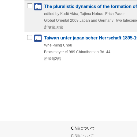
The pluralistic dynamics of the formation of
edited by Kudō Akira, Tajima Nobuo, Erich Pauer
Global Oriental
2009
Japan and Germany : two latecomer
所蔵館18館
Taiwan unter japanischer Herrschaft 1895-
Whei-ming Chou
Brockmeyer
c1989
Chinathemen Bd. 44
所蔵館2館
CiNiiについて
CiNiiについて