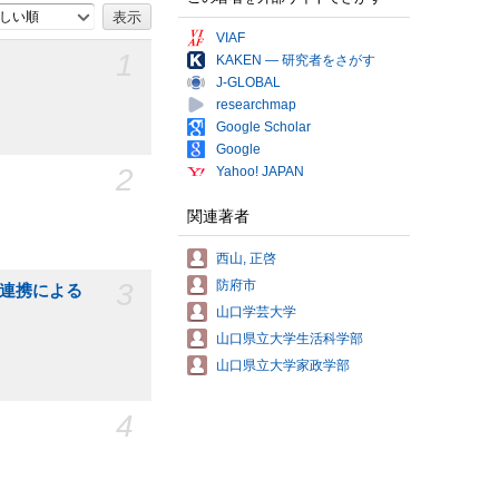
しい順
VIAF
1
KAKEN — 研究者をさがす
J-GLOBAL
researchmap
Google Scholar
Google
2
Yahoo! JAPAN
関連著者
西山, 正啓
3
防府市
学連携による
山口学芸大学
山口県立大学生活科学部
山口県立大学家政学部
4