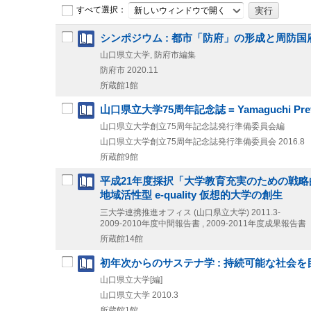
すべて選択：
新しいウィンドウで開く
シンポジウム : 都市「防府」の形成と周防国府
山口県立大学, 防府市編集
防府市
2020.11
所蔵館1館
山口県立大学75周年記念誌 = Yamaguchi Prefectur
山口県立大学創立75周年記念誌発行準備委員会編
山口県立大学創立75周年記念誌発行準備委員会
2016.8
所蔵館9館
平成21年度採択「大学教育充実のための戦
地域活性型 e-quality 仮想的大学の創生
三大学連携推進オフィス (山口県立大学)
2011.3-
2009-2010年度中間報告書 , 2009-2011年度成果報告書
所蔵館14館
初年次からのサステナ学 : 持続可能な社会を目指して = Fir
山口県立大学[編]
山口県立大学
2010.3
所蔵館1館