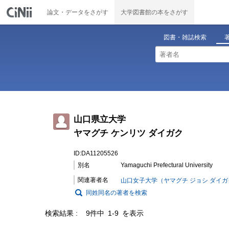
論文・データをさがす
大学図書館の本をさがす
図書・雑誌検索
山口県立大学
ヤマグチ ケンリツ ダイガク
ID:DA11205526
別名
Yamaguchi Prefectural University
関連著者名
山口女子大学（ヤマグチ ジョシ ダイガ
同姓同名の著者を検索
検索結果
9件中 1-9 を表示