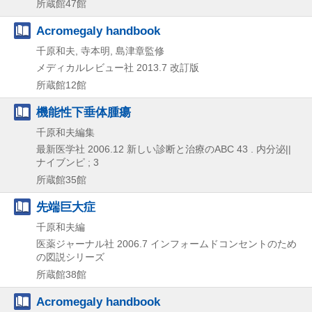
所蔵館47館
Acromegaly handbook
千原和夫, 寺本明, 島津章監修
メディカルレビュー社
2013.7
改訂版
所蔵館12館
機能性下垂体腫瘍
千原和夫編集
最新医学社
2006.12
新しい診断と治療のABC 43 . 内分泌||
ナイブンピ ; 3
所蔵館35館
先端巨大症
千原和夫編
医薬ジャーナル社
2006.7
インフォームドコンセントのため
の図説シリーズ
所蔵館38館
Acromegaly handbook