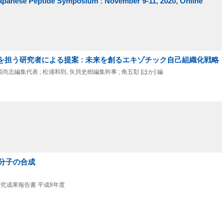
 Japanese Peptide Symposium : November 9-11, 2020, Online
を担う研究者による提案 : 未来を創るエキゾチック自己組織化戦略
編集代表 ; 松浦和則, 矢貝史樹編集幹事 ; 角五彰 [ほか] 編
分子の合成
)研究成果報告書 平成8年度