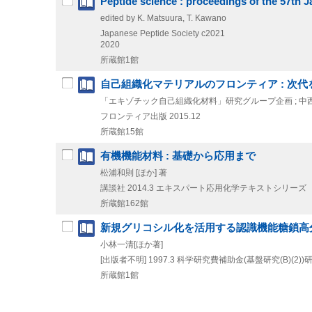
Peptide science : proceedings of the 57th
edited by K. Matsuura, T. Kawano
Japanese Peptide Society
c2021
2020
所蔵館1館
自己組織化マテリアルのフロンティア : 次代
「エキゾチック自己組織化材料」研究グループ企画 ; 中西尚志
フロンティア出版
2015.12
所蔵館15館
有機機能材料 : 基礎から応用まで
松浦和則 [ほか] 著
講談社
2014.3
エキスパート応用化学テキストシリーズ
所蔵館162館
新規グリコシル化を活用する認識機能糖鎖高
小林一清[ほか著]
[出版者不明]
1997.3
科学研究費補助金(基盤研究(B)(2)
所蔵館1館