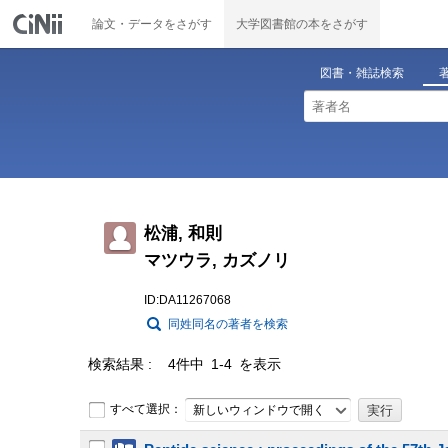
論文・データをさがす
大学図書館の本をさがす
図書・雑誌検索
松浦, 和則
マツウラ, カズノリ
ID:DA11267068
同姓同名の著者を検索
検索結果
4件中 1-4 を表示
すべて選択：
新しいウィンドウで開く