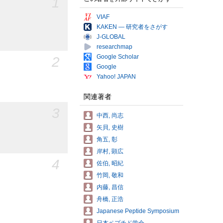
1
VIAF
KAKEN — 研究者をさがす
J-GLOBAL
researchmap
Google Scholar
2
Google
Yahoo! JAPAN
関連著者
3
中西, 尚志
矢貝, 史樹
角五, 彰
岸村, 顕広
4
佐伯, 昭紀
竹岡, 敬和
内藤, 昌信
舟橋, 正浩
Japanese Peptide Symposium