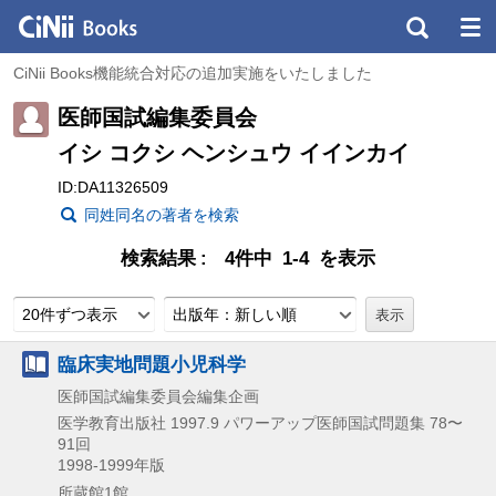
CiNii Books機能統合対応の追加実施をいたしました
医師国試編集委員会
イシ コクシ ヘンシュウ イインカイ
ID:DA11326509
同姓同名の著者を検索
検索結果
4件中 1-4 を表示
20件ずつ表示
出版年：新しい順
臨床実地問題小児科学
医師国試編集委員会編集企画
医学教育出版社
1997.9
パワーアップ医師国試問題集 78〜
91回
1998-1999年版
所蔵館1館