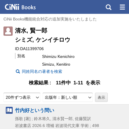
CiNii Books機能統合対応の追加実施をいたしました
清水, 賢一郎
シミズ, ケンイチロウ
ID:DA11399706
別名
Shimizu Kenichiro
Simizu, Kenitiro
同姓同名の著者を検索
検索結果
11件中 1-11 を表示
20件ずつ表示
出版年：新しい順
竹内好という問い
孫歌 [著] ; 鈴木将久, 清水賢一郎, 佐藤賢訳
岩波書店
2026.6
増補
岩波現代文庫 学術 ; 498