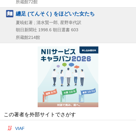
所蔵館72館
纏足 (てんそく) をほどいた女たち
夏暁虹著 ; 清水賢一郎, 星野幸代訳
朝日新聞社
1998.6
朝日選書 603
所蔵館214館
この著者を外部サイトでさがす
VIAF