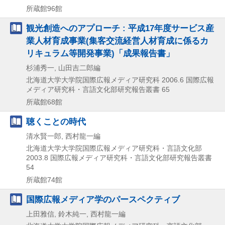
所蔵館96館
観光創造へのアプローチ : 平成17年度サービス産
業人材育成事業(集客交流経営人材育成に係るカ
リキュラム等開発事業)「成果報告書」
杉浦秀一, 山田吉二郎編
北海道大学大学院国際広報メディア研究科
2006.6
国際広報
メディア研究科・言語文化部研究報告叢書 65
所蔵館68館
聴くことの時代
清水賢一郎, 西村龍一編
北海道大学大学院国際広報メディア研究科・言語文化部
2003.8
国際広報メディア研究科・言語文化部研究報告叢書
54
所蔵館74館
国際広報メディア学のパースペクティブ
上田雅信, 鈴木純一, 西村龍一編