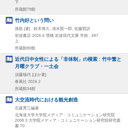
下
所蔵館79館
竹内好という問い
孫歌 [著] ; 鈴木将久, 清水賢一郎, 佐藤賢訳
岩波書店
2026.6
増補
岩波現代文庫 学術 ; 497
上
所蔵館80館
近代日中女性による「非体制」の模索 : 竹中繁と
月曜クラブ・一土会
須藤瑞代 [ほか著]
春風社
2026.2
所蔵館34館
大交流時代における観光創造
石森秀三編著
北海道大学大学院メディア・コミュニケーション研究院
2008.3
大学院メディア・コミュニケーション研究院研究叢
書 70