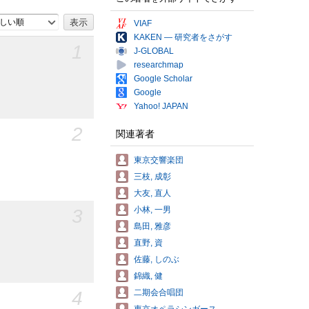
しい順
VIAF
KAKEN — 研究者をさがす
1
J-GLOBAL
researchmap
Google Scholar
Google
Yahoo! JAPAN
2
関連著者
東京交響楽団
三枝, 成彰
大友, 直人
3
小林, 一男
島田, 雅彦
直野, 資
佐藤, しのぶ
錦織, 健
4
二期会合唱団