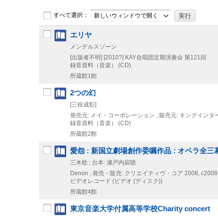
すべて選択：
新しいウィンドウで開く
エリヤ
メンデルスゾーン
[出版者不明]
[2010?]
KAY合唱団定期演奏会 第121回
録音資料（音楽） (CD)
所蔵館1館
2つの幻
[三枝成彰]
発売元: メイ・コーポレーション , 販売元: キングイン
録音資料（音楽） (CD)
所蔵館2館
愛怨 : 新国立劇場創作委嘱作品 : オペラ全三
三木稔 ; 台本: 瀬戸内寂聴
Denon , 発売・販売: クリエイティヴ・コア
2008, c2008
ビデオレコード (ビデオ (ディスク))
所蔵館4館
東京音楽大学付属高等学校Charity concert