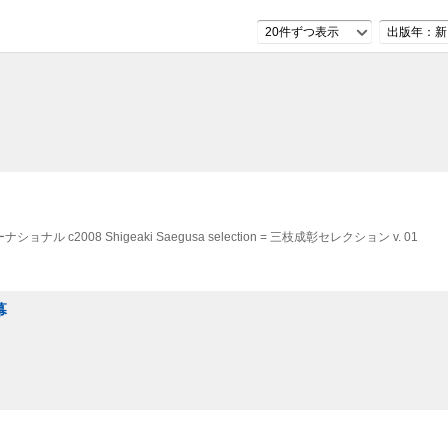
20件ずつ表示
出版年：新
ターナショナル
c2008
Shigeaki Saegusa selection = 三枝成彰セレクション v. 01
幕