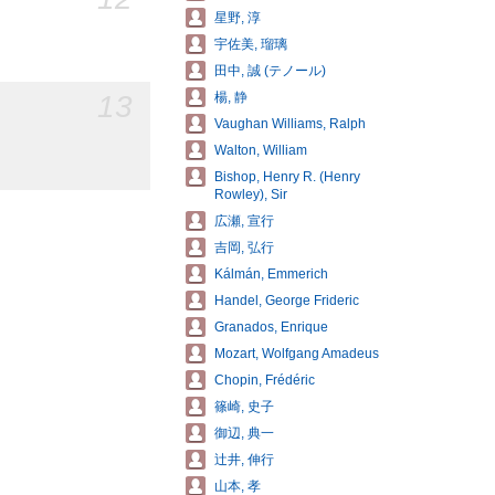
星野, 淳
宇佐美, 瑠璃
田中, 誠 (テノール)
13
楊, 静
Vaughan Williams, Ralph
Walton, William
Bishop, Henry R. (Henry
Rowley), Sir
広瀬, 宣行
吉岡, 弘行
Kálmán, Emmerich
Handel, George Frideric
Granados, Enrique
Mozart, Wolfgang Amadeus
Chopin, Frédéric
篠崎, 史子
御辺, 典一
辻井, 伸行
山本, 孝