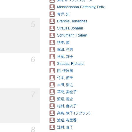
東京オペラシンガース
Mendelssohn-Bartholdy, Felix
青戸, 知
Brahms, Johannes
5
Strauss, Johann
Schumann, Robert
猪本, 隆
塚田, 佳男
6
秋葉, 京子
Strauss, Richard
団, 伊玖磨
竹本, 節子
吉田, 浩之
7
草間, 美也子
渡辺, 善忠
稲村, 麻衣子
高島, 敦子 (ソプラノ)
渡辺, 有里香
8
辻村, 倫子