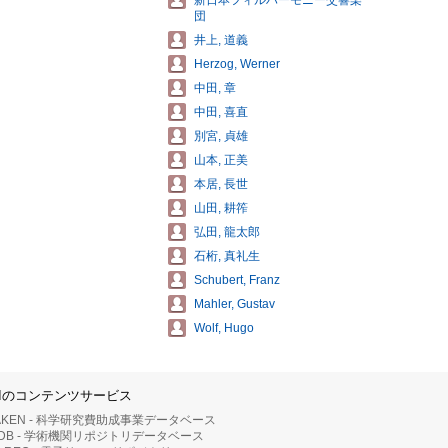
新日本フィルハーモニー交響楽
団
井上, 道義
Herzog, Werner
中田, 章
中田, 喜直
別宮, 貞雄
山本, 正美
本居, 長世
山田, 耕筰
弘田, 龍太郎
石桁, 真礼生
Schubert, Franz
Mahler, Gustav
Wolf, Hugo
IIのコンテンツサービス
AKEN - 科学研究費助成事業データベース
RDB - 学術機関リポジトリデータベース