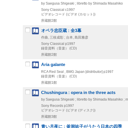
by Saegusa Shigeaki ; libretto by Shimada Masahiko
Sony Classical
c1997
ビデオレコード (ビデオ (カセット))
所蔵館2館
オペラ忠臣蔵 : 全3幕
作曲, 三枝成彰 ; 台本, 島田雅彦
Sony Classical
p1997
録音資料（音楽） (CD)
所蔵館2館
Aria galante
RCA Red Seal , BMG Japan [distributor]
p1997
録音資料（音楽） (CD)
所蔵館1館
Chushingura : opera in the three acts
by Saegusa Shigeaki ; libretto by Shimada Masahiko ; 
Sony Records
p1997
ビデオレコード (ビデオ (ディスク))
所蔵館3館
青い月夜に : 釜洞祐子がうたう日本の四季