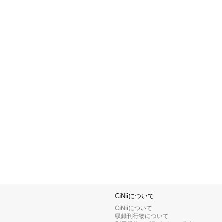
CiNiiについて
CiNiiについて
収録刊行物について