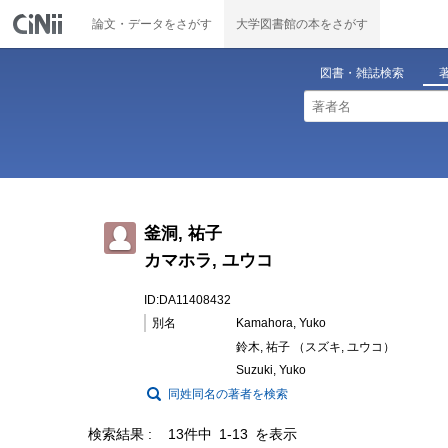
論文・データをさがす
大学図書館の本をさがす
図書・雑誌検索
釜洞, 祐子
カマホラ, ユウコ
ID:DA11408432
別名
Kamahora, Yuko
鈴木, 祐子 （スズキ, ユウコ）
Suzuki, Yuko
同姓同名の著者を検索
検索結果
13件中 1-13 を表示