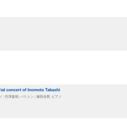
ncert of Inomoto Takashi
ノ ; 竹澤嘉明, バリトン ; 塚田佳男, ピアノ