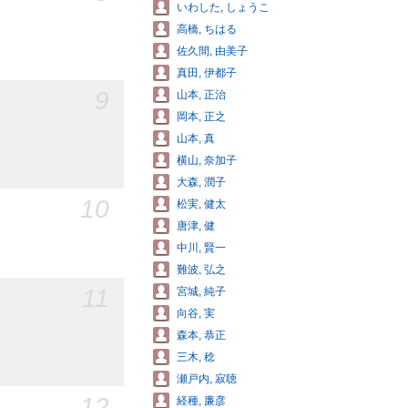
いわした, しょうこ
高橋, ちはる
佐久間, 由美子
真田, 伊都子
9
山本, 正治
岡本, 正之
山本, 真
横山, 奈加子
大森, 潤子
10
松実, 健太
唐津, 健
中川, 賢一
難波, 弘之
11
宮城, 純子
向谷, 実
森本, 恭正
三木, 稔
瀬戸内, 寂聴
12
経種, 廉彦