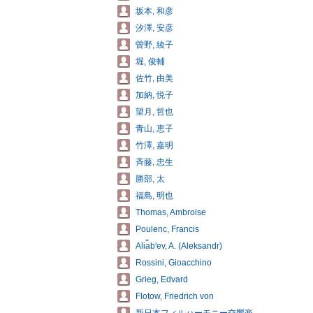
坂本, 和彦
汐澤, 安彦
曽野, 綾子
堀, 俊輔
佐竹, 由美
加納, 悦子
望月, 哲也
青山, 恵子
竹澤, 嘉明
斉藤, 忠生
勝部, 太
福島, 明也
Thomas, Ambroise
Poulenc, Francis
Ali︠a︡bʹev, A. (Aleksandr)
Rossini, Gioacchino
Grieg, Edvard
Flotow, Friedrich von