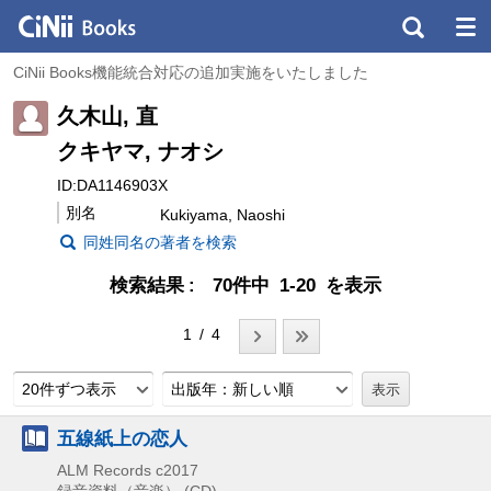
CiNii Books機能統合対応の追加実施をいたしました
久木山, 直
クキヤマ, ナオシ
ID:DA1146903X
別名
Kukiyama, Naoshi
同姓同名の著者を検索
検索結果
70件中 1-20 を表示
1 / 4
20件ずつ表示
出版年：新しい順
五線紙上の恋人
ALM Records
c2017
録音資料（音楽） (CD)