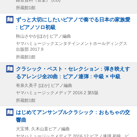
所蔵館1館
ずっと大切にしたいピアノで奏でる日本の家族愛
: ピアノソロ初級
秋山さやか[ほか] ピアノ編曲
ヤマハミュージックエンタテインメントホールディングス
出版部
2017.9
所蔵館1館
クラシック・ベスト・セレクション : 弾き映えす
るアレンジ全20曲 : ピアノ連弾 : 中級 × 中級
有泉久美子 [ほか] ピアノ編曲
ヤマハミュージックメディア
2016.2
第5版
所蔵館1館
はじめてアンサンブルクラシック : おもちゃの交
響曲
大宝博, 久木山直ピアノ編曲
ヤマハミュージックメディア
2016.12
ピアノ連弾 初級 . ピ