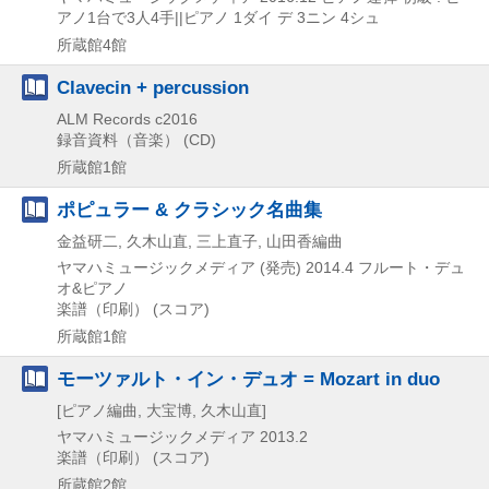
アノ1台で3人4手||ピアノ 1ダイ デ 3ニン 4シュ
所蔵館4館
Clavecin + percussion
ALM Records
c2016
録音資料（音楽） (CD)
所蔵館1館
ポピュラー & クラシック名曲集
金益研二, 久木山直, 三上直子, 山田香編曲
ヤマハミュージックメディア (発売)
2014.4
フルート・デュ
オ&ピアノ
楽譜（印刷） (スコア)
所蔵館1館
モーツァルト・イン・デュオ = Mozart in duo
[ピアノ編曲, 大宝博, 久木山直]
ヤマハミュージックメディア
2013.2
楽譜（印刷） (スコア)
所蔵館2館