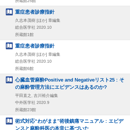
所蔵館25館
重症患者診療指針
久志本茂樹 [ほか] 章編集
総合医学社
2020.10
所蔵館1館
重症患者診療指針
久志本茂樹 [ほか] 章編集
総合医学社
2020.10
所蔵館6館
心臓血管麻酔Positive and Negativeリスト25 : そ
の麻酔管理方法にエビデンスはあるのか?
平田直之, 吉川裕介編集
中外医学社
2020.9
所蔵館23館
術式対応“わがまま"術後鎮痛マニュアル : エビデ
ンスと麻酔科医の本音に基づいた