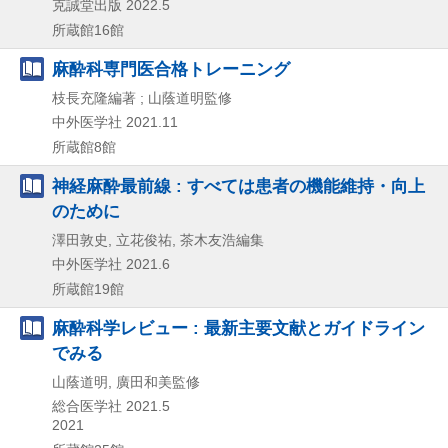
克誠堂出版
2022.5
所蔵館16館
麻酔科専門医合格トレーニング
枝長充隆編著 ; 山蔭道明監修
中外医学社
2021.11
所蔵館8館
神経麻酔最前線 : すべては患者の機能維持・向上
のために
澤田敦史, 立花俊祐, 茶木友浩編集
中外医学社
2021.6
所蔵館19館
麻酔科学レビュー : 最新主要文献とガイドライン
でみる
山蔭道明, 廣田和美監修
総合医学社
2021.5
2021