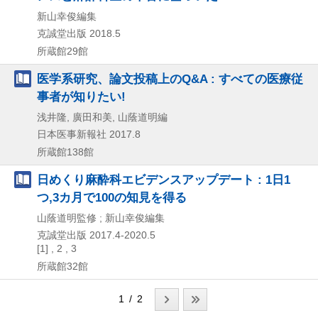
新山幸俊編集
克誠堂出版
2018.5
所蔵館29館
医学系研究、論文投稿上のQ&A : すべての医療従
事者が知りたい!
浅井隆, 廣田和美, 山蔭道明編
日本医事新報社
2017.8
所蔵館138館
日めくり麻酔科エビデンスアップデート : 1日1
つ,3カ月で100の知見を得る
山蔭道明監修 ; 新山幸俊編集
克誠堂出版
2017.4-2020.5
[1] , 2 , 3
所蔵館32館
1 / 2