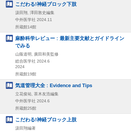
こだわる!神経ブロック下肢
汲田翔, 澤田敦史編集
中外医学社
2024.11
所蔵館14館
麻酔科学レビュー : 最新主要文献とガイドライン
でみる
山蔭道明, 廣田和美監修
総合医学社
2024.6
2024
所蔵館19館
気道管理大全 : Evidence and Tips
立花俊祐, 茶木友浩編集
中外医学社
2024.6
所蔵館25館
こだわる!神経ブロック上肢
汲田翔編著