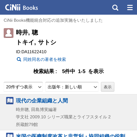
CiNii Books機能統合対応の追加実施をいたしました
時井, 聰
トキイ, サトシ
ID:DA11622410
同姓同名の著者を検索
検索結果
5件中 1-5 を表示
20件ずつ表示
出版年：新しい順
現代の企業組織と人間
時井聰, 田島博実編著
学文社
2009.10
シリーズ職業とライフスタイル 2
所蔵館79館
米国の医療制度改革と非営利・協同組織の役割