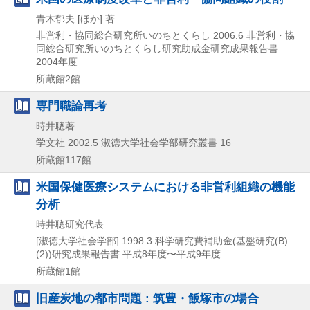
青木郁夫 [ほか] 著
非営利・協同総合研究所いのちとくらし
2006.6
非営利・協
同総合研究所いのちとくらし研究助成金研究成果報告書
2004年度
所蔵館2館
専門職論再考
時井聰著
学文社
2002.5
淑徳大学社会学部研究叢書 16
所蔵館117館
米国保健医療システムにおける非営利組織の機能
分析
時井聰研究代表
[淑徳大学社会学部]
1998.3
科学研究費補助金(基盤研究(B)
(2))研究成果報告書 平成8年度〜平成9年度
所蔵館1館
旧産炭地の都市問題 : 筑豊・飯塚市の場合