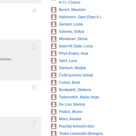
N.Y.). Chorus
4
Benini, Maurizio
Halvorson, Gary (Gary A.)
Gerrard, Linda
Solovey, Sofiya
Montanari, Gloria
5
Islam Ali Zade, Luisa
Rhys-Evans, Huw
erbeer,
Salsi, Luca
Gierlach, Wojtek
Čeští komorní sólisté
Cohen, Brad
6
Bonfadelli, Stefania
Todorovitch, Marie-Ange
De Liso, Marina
Praticò, Bruno
Miles, Alastair
7
Pražský komorní sbor
Teatro comunale (Bologna,