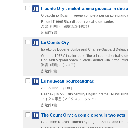
Il conte Ory : melodramma giocoso in due a
Gioacchino Rossini ; opera completa per canto e pianof
Ricordi
[1996]
Ricordi opera vocal score series
楽譜（印刷） (鍵盤楽器伴奏譜)
所蔵館3館
Le Comte Ory
libretto by Eugène Scribe and Charles-Gaspard Delestr
Garland
1978
A facsim. ed. of the printed orchestral scor
Donizetti & grand opera in Paris / edited with introduct
楽譜（印刷） (スコア)
所蔵館3館
Le nouveau pourceaugnac
A.E. Scribe ... [et al.]
Readex
[197-?]
19th century English drama . Plays sub
マイクロ形態 (マイクロフィッシュ)
所蔵館1館
The Count Ory : a comic opera in two acts
Gioachino Rossini ; libretto by Eugene Scribe and Deles