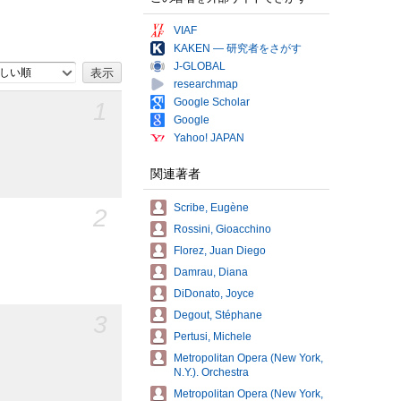
VIAF
KAKEN — 研究者をさがす
J-GLOBAL
しい順
researchmap
Google Scholar
1
Google
Yahoo! JAPAN
関連著者
Scribe, Eugène
2
Rossini, Gioacchino
Florez, Juan Diego
Damrau, Diana
DiDonato, Joyce
Degout, Stéphane
3
Pertusi, Michele
Metropolitan Opera (New York,
N.Y.). Orchestra
Metropolitan Opera (New York,