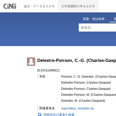
論文・データをさがす
大学図書館の本をさがす
図書・雑誌検索
Delestre-Poirson, C.-G. (Charles-Gasp
ID:DA11696621
別名
Poirson, C.-G. Delestre- (Charles-Gasp
Delestre-Poirson, Charles-Gaspard
Delestre-Poirson, Charles Gaspard
Delestre-Poirson, M. (Charles-Gaspard
Delestre, M. (Charles-Gaspard)
関連著者名
Saint-Marc, Amédée de
同姓同名の著者を検索