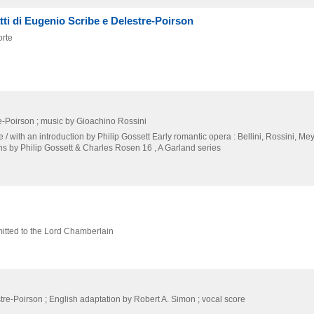
tti di Eugenio Scribe e Delestre-Poirson
orte
e-Poirson ; music by Gioachino Rossini
e / with an introduction by Philip Gossett
Early romantic opera : Bellini,
Rossini,
Mey
ions by Philip Gossett & Charles Rosen 16 , A Garland series
mitted to the Lord Chamberlain
tre-Poirson ; English adaptation by Robert A. Simon ; vocal score