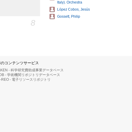
Italy). Orchestra
López Cobos, Jesús
Gossett, Philip
8
IIのコンテンツサービス
AKEN - 科学研究費助成事業データベース
RDB - 学術機関リポジトリデータベース
II-REO - 電子リソースリポジトリ