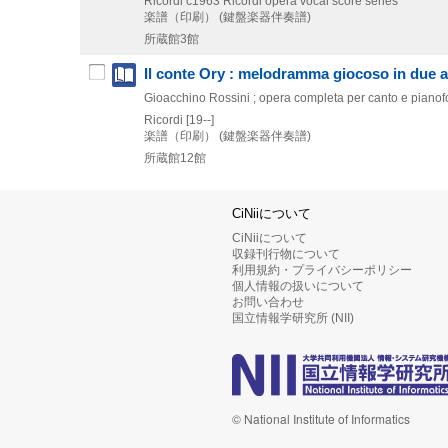
Ricordi
c1963
Ricordi opera vocal score series
楽譜（印刷） (鍵盤楽器伴奏譜)
所蔵館3館
Il conte Ory : melodramma giocoso in due a
Gioacchino Rossini ; opera completa per canto e pianof
Ricordi
[19--]
楽譜（印刷） (鍵盤楽器伴奏譜)
所蔵館12館
CiNiiについて
CiNiiについて
収録刊行物について
利用規約・プライバシーポリシー
個人情報の扱いについて
お問い合わせ
国立情報学研究所 (NII)
© National Institute of Informatics