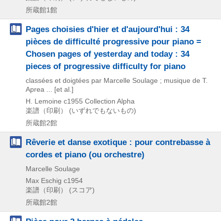
所蔵館1館
Pages choisies d'hier et d'aujourd'hui : 34
pièces de difficulté progressive pour piano =
Chosen pages of yesterday and today : 34
pieces of progressive difficulty for piano
classées et doigtées par Marcelle Soulage ; musique de T.
Aprea ... [et al.]
H. Lemoine
c1955
Collection Alpha
楽譜（印刷） (いずれでもないもの)
所蔵館2館
Rêverie et danse exotique : pour contrebasse à
cordes et piano (ou orchestre)
Marcelle Soulage
Max Eschig
c1954
楽譜（印刷） (スコア)
所蔵館2館