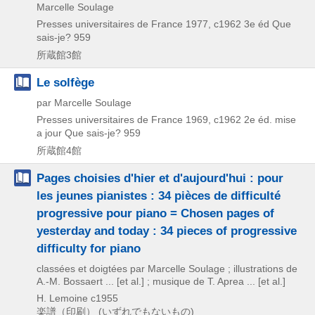
Marcelle Soulage
Presses universitaires de France
1977, c1962
3e éd
Que
sais-je? 959
所蔵館3館
Le solfège
par Marcelle Soulage
Presses universitaires de France
1969, c1962
2e éd. mise
a jour
Que sais-je? 959
所蔵館4館
Pages choisies d'hier et d'aujourd'hui : pour
les jeunes pianistes : 34 pièces de difficulté
progressive pour piano = Chosen pages of
yesterday and today : 34 pieces of progressive
difficulty for piano
classées et doigtées par Marcelle Soulage ; illustrations de
A.-M. Bossaert ... [et al.] ; musique de T. Aprea ... [et al.]
H. Lemoine
c1955
楽譜（印刷） (いずれでもないもの)