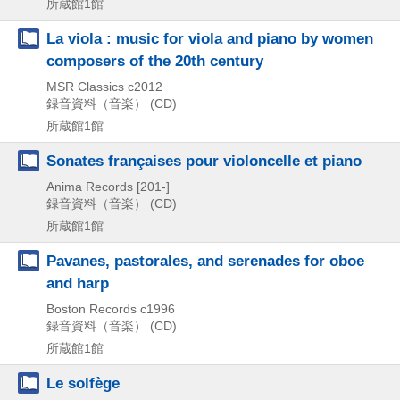
所蔵館1館
La viola : music for viola and piano by women
composers of the 20th century
MSR Classics
c2012
録音資料（音楽） (CD)
所蔵館1館
Sonates françaises pour violoncelle et piano
Anima Records
[201-]
録音資料（音楽） (CD)
所蔵館1館
Pavanes, pastorales, and serenades for oboe
and harp
Boston Records
c1996
録音資料（音楽） (CD)
所蔵館1館
Le solfège