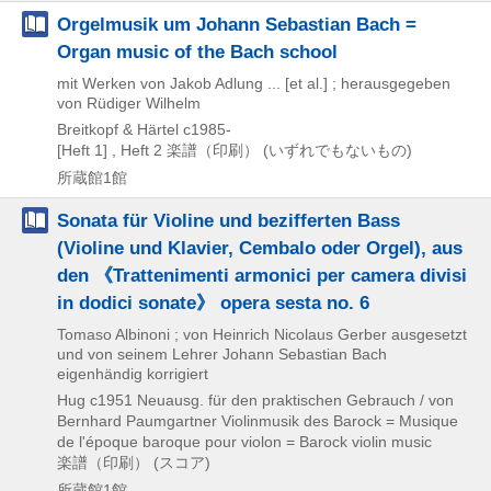
Orgelmusik um Johann Sebastian Bach =
Organ music of the Bach school
mit Werken von Jakob Adlung ... [et al.] ; herausgegeben
von Rüdiger Wilhelm
Breitkopf & Härtel
c1985-
[Heft 1] , Heft 2
楽譜（印刷） (いずれでもないもの)
所蔵館1館
Sonata für Violine und bezifferten Bass
(Violine und Klavier, Cembalo oder Orgel), aus
den 《Trattenimenti armonici per camera divisi
in dodici sonate》 opera sesta no. 6
Tomaso Albinoni ; von Heinrich Nicolaus Gerber ausgesetzt
und von seinem Lehrer Johann Sebastian Bach
eigenhändig korrigiert
Hug
c1951
Neuausg. für den praktischen Gebrauch / von
Bernhard Paumgartner
Violinmusik des Barock = Musique
de l'époque baroque pour violon = Barock violin music
楽譜（印刷） (スコア)
所蔵館1館