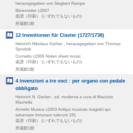
herausgegeben von Siegbert Rampe
Bärenreiter
c2007
楽譜（印刷） (いずれでもないもの)
所蔵館1館
12 Inventionen für Clavier (1727/1738)
Heinrich Nikolaus Gerber ; herausgegeben von Thomas
Synofzik
Cornetto
c2005
Noten sheet music
楽譜（印刷） (いずれでもないもの)
所蔵館1館
4 invenzioni a tre voci : per organo con pedale
obbligato
Heinrich N. Gerber ; ed. moderna a cura di Maurizio
Machella
Armelin Musica
c2003
Antiqui musicae magistri qui
adversam fortunam tulerunt 191
楽譜（印刷） (いずれでもないもの)
所蔵館1館