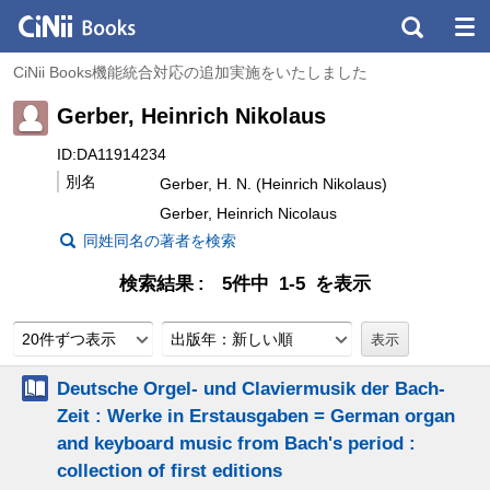
CiNii Books機能統合対応の追加実施をいたしました
Gerber, Heinrich Nikolaus
ID:DA11914234
別名
Gerber, H. N. (Heinrich Nikolaus)
Gerber, Heinrich Nicolaus
同姓同名の著者を検索
検索結果
5件中 1-5 を表示
20件ずつ表示
出版年：新しい順
Deutsche Orgel- und Claviermusik der Bach-
Zeit : Werke in Erstausgaben = German organ
and keyboard music from Bach's period :
collection of first editions