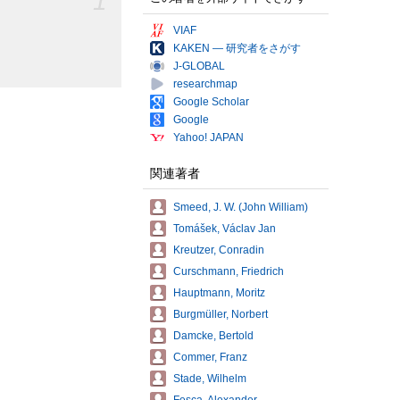
1
VIAF
KAKEN — 研究者をさがす
J-GLOBAL
researchmap
Google Scholar
Google
Yahoo! JAPAN
関連著者
Smeed, J. W. (John William)
Tomášek, Václav Jan
Kreutzer, Conradin
Curschmann, Friedrich
Hauptmann, Moritz
Burgmüller, Norbert
Damcke, Bertold
Commer, Franz
Stade, Wilhelm