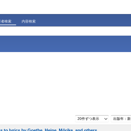
著者検索
内容検索
20件ずつ表示
出版年：新
to lyrics by Goethe, Heine, Mörike, and others