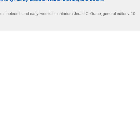
e nineteenth and early twentieth centuries / Jerald C. Graue,
general editor v. 10