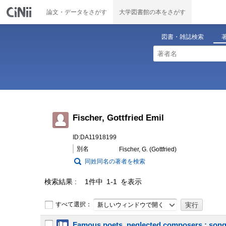
論文・データをさがす
大学図書館の本をさがす
図書・雑誌検索
Fischer, Gottfried Emil
ID:DA11918199
別名
Fischer, G. (Gottfried)
同姓同名の著者を検索
検索結果
1件中 1-1 を表示
すべて選択：
新しいウィンドウで開く
Famous poets, neglected composers : songs 