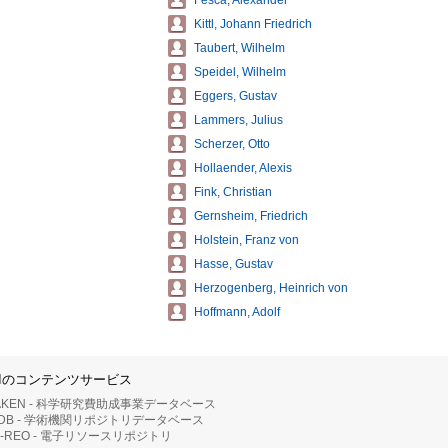
Fesca, Alexander
Kittl, Johann Friedrich
Taubert, Wilhelm
Speidel, Wilhelm
Eggers, Gustav
Lammers, Julius
Scherzer, Otto
Hollaender, Alexis
Fink, Christian
Gernsheim, Friedrich
Holstein, Franz von
Hasse, Gustav
Herzogenberg, Heinrich von
Hoffmann, Adolf
IIのコンテンツサービス
AKEN - 科学研究費助成事業データベース
RDB - 学術機関リポジトリデータベース
II-REO - 電子リソースリポジトリ