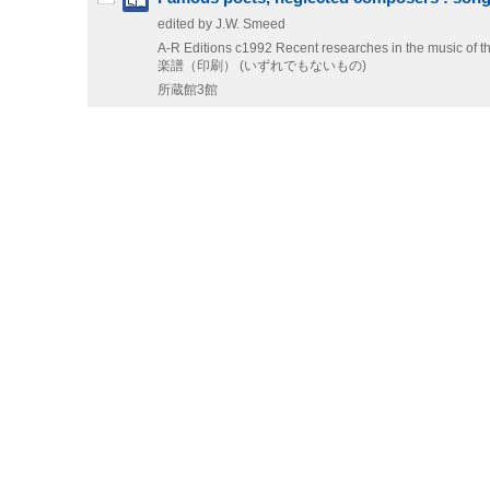
edited by J.W. Smeed
A-R Editions
c1992
Recent researches in the music of th
楽譜（印刷） (いずれでもないもの)
所蔵館3館