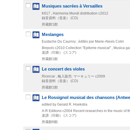
Musiques sacrées à Versailles
K617 , Harmonia Mundi distribution
c2012
録音資料（音楽） (CD)
所蔵館1館
Meslanges
Eustache Du Caurroy ; édités par Marie-Alexis Colin
Brepols
c2010
Collection "Epitome musical" , Musica gal
楽譜（印刷） (スコア)
所蔵館1館
Le concert des violes
Ricercar , 輸入販売: マーキュリー
c2009
録音資料（音楽） (CD)
所蔵館1館
Le Rossignol musical des chansons (Antwe
edited by Gerald R. Hoekstra
A-R Editions
c2004
Recent researches in the music of 
楽譜（印刷） (スコア)
所蔵館6館