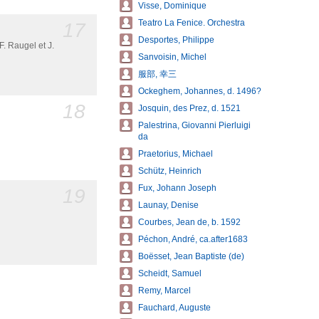
Visse, Dominique
Teatro La Fenice. Orchestra
17
Desportes, Philippe
F. Raugel et J.
Sanvoisin, Michel
服部, 幸三
Ockeghem, Johannes, d. 1496?
18
Josquin, des Prez, d. 1521
Palestrina, Giovanni Pierluigi
da
Praetorius, Michael
Schütz, Heinrich
Fux, Johann Joseph
19
Launay, Denise
Courbes, Jean de, b. 1592
Péchon, André, ca.after1683
Boësset, Jean Baptiste (de)
Scheidt, Samuel
Remy, Marcel
Fauchard, Auguste