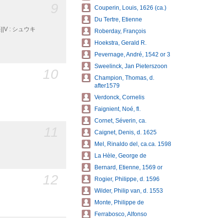
9
Couperin, Louis, 1626 (ca.)
Du Tertre, Etienne
V : シュウキ
Roberday, François
Hoekstra, Gerald R.
Pevernage, André, 1542 or 3
Sweelinck, Jan Pieterszoon
10
Champion, Thomas, d.
after1579
Verdonck, Cornelis
Faignient, Noé, fl.
Cornet, Séverin, ca.
11
Caignet, Denis, d. 1625
Mel, Rinaldo del, ca.ca. 1598
La Hèle, George de
Bernard, Etienne, 1569 or
12
Rogier, Philippe, d. 1596
Wilder, Philip van, d. 1553
Monte, Philippe de
Ferrabosco, Alfonso