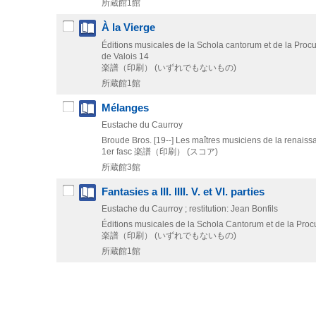
所蔵館1館
À la Vierge
Éditions musicales de la Schola cantorum et de la Pro
de Valois 14
楽譜（印刷） (いずれでもないもの)
所蔵館1館
Mélanges
Eustache du Caurroy
Broude Bros.
[19--]
Les maîtres musiciens de la renaissa
1er fasc
楽譜（印刷） (スコア)
所蔵館3館
Fantasies a III. IIII. V. et VI. parties
Eustache du Caurroy ; restitution: Jean Bonfils
Éditions musicales de la Schola Cantorum et de la Pro
楽譜（印刷） (いずれでもないもの)
所蔵館1館