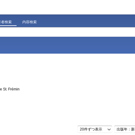
著者検索
内容検索
e St. Frémin
20件ずつ表示
出版年：新