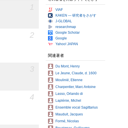
1
VIAF
KAKEN — 研究者をさがす
J-GLOBAL
researchmap
2
Google Scholar
Google
Yahoo! JAPAN
関連著者
Du Mont, Henry
3
Le Jeune, Claude, d. 1600
Moulinié, Etienne
Charpentier, Marc Antoine
Lasso, Orlando di
4
Laplénie, Michel
Ensemble vocal Sagittarius
Mauduit, Jacques
Formé, Nicolas