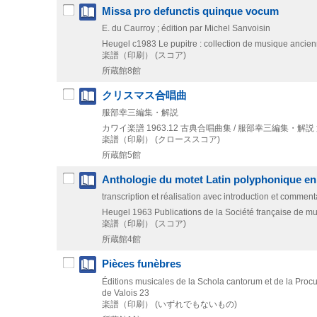
Missa pro defunctis quinque vocum
E. du Caurroy ; édition par Michel Sanvoisin
Heugel
c1983
Le pupitre : collection de musique ancien
楽譜（印刷） (スコア)
所蔵館8館
クリスマス合唱曲
服部幸三編集・解説
カワイ楽譜
1963.12
古典合唱曲集 / 服部幸三編集・解説 
楽譜（印刷） (クローススコア)
所蔵館5館
Anthologie du motet Latin polyphonique en
transcription et réalisation avec introduction et comme
Heugel
1963
Publications de la Société française de mus
楽譜（印刷） (スコア)
所蔵館4館
Pièces funèbres
Éditions musicales de la Schola cantorum et de la Pro
de Valois 23
楽譜（印刷） (いずれでもないもの)