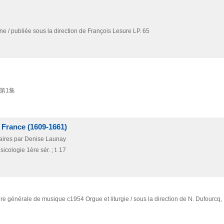
ne / publiée sous la direction de François Lesure LP. 65
第1集
 France (1609-1661)
ntaires par Denise Launay
icologie 1ère sér. ; t. 17
cure générale de musique
c1954
Orgue et liturgie / sous la direction de N. Dufourcq,