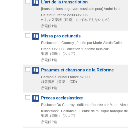
L'art de la transcription
[transcriptions et gravure musicale pour] André Isoir
Delatour France
c2003-c2006
v. 1 , v. 2
楽譜（印刷） (いずれでもないもの)
所蔵館1館
Missa pro defunctis
Eustache du Caurroy ; éditée par Marie-Alexis Colin
Brepols
c2003
Collection "Epitome musical"
楽譜（印刷） (スコア)
所蔵館1館
Psaumes et chansons de la Réforme
Harmonia Mundi France
p2000
録音資料（音楽） (CD)
所蔵館1館
Preces ecclesiasticæ
Eustache Du Caurroy ; édition préparée par Marie-Alexi
Klincksieck , Editions du Centre de musique baroque de
楽譜（印刷） (スコア)
所蔵館2館