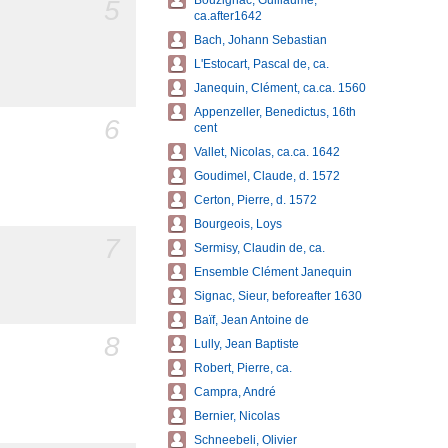
Bouzignac, Guillaume,
5
ca.after1642
Bach, Johann Sebastian
L'Estocart, Pascal de, ca.
Janequin, Clément, ca.ca. 1560
Appenzeller, Benedictus, 16th
6
cent
Vallet, Nicolas, ca.ca. 1642
Goudimel, Claude, d. 1572
Certon, Pierre, d. 1572
Bourgeois, Loys
7
Sermisy, Claudin de, ca.
Ensemble Clément Janequin
Signac, Sieur, beforeafter 1630
Baïf, Jean Antoine de
8
Lully, Jean Baptiste
Robert, Pierre, ca.
Campra, André
Bernier, Nicolas
Schneebeli, Olivier