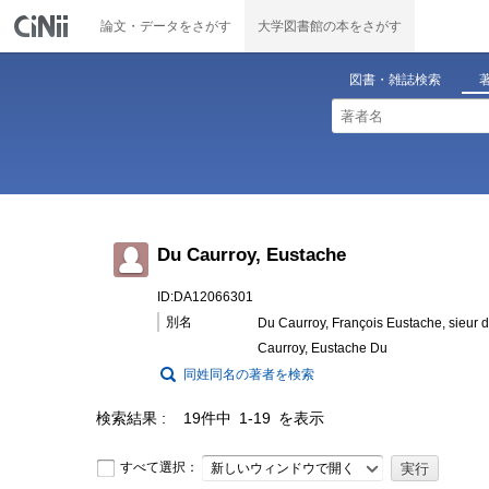
論文・データをさがす
大学図書館の本をさがす
図書・雑誌検索
Du Caurroy, Eustache
ID:DA12066301
別名
Du Caurroy, François Eustache, sieur d
Caurroy, Eustache Du
同姓同名の著者を検索
検索結果
19件中 1-19 を表示
すべて選択：
新しいウィンドウで開く