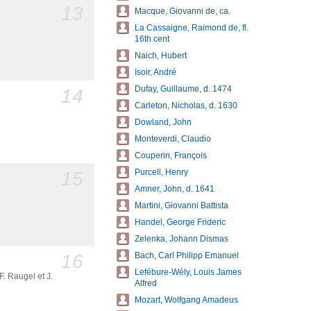
13
Macque, Giovanni de, ca.
La Cassaigne, Raimond de, fl.
16th cent
Naich, Hubert
Isoir, André
Dufay, Guillaume, d. 1474
14
Carleton, Nicholas, d. 1630
Dowland, John
Monteverdi, Claudio
Couperin, François
Purcell, Henry
15
Amner, John, d. 1641
Martini, Giovanni Battista
Handel, George Frideric
Zelenka, Johann Dismas
16
Bach, Carl Philipp Emanuel
Lefébure-Wély, Louis James
F. Raugel et J.
Alfred
Mozart, Wolfgang Amadeus