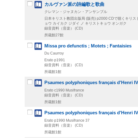
カルヴァン派の詩編歌と歌曲
クレマン・ジャヌカン・アンサンブル
日本キリスト教団出版局 (販売)
p2000
CDで聴くキリスト教
ョウ カイカク ジダイ ノ キリストキョウ オンガク
録音資料（音楽） (CD)
所蔵館27館
Missa pro defunctis ; Motets ; Fantaisies
Du Caurroy
Erato
p1991
録音資料（音楽） (CD)
所蔵館1館
Psaumes polyphoniques français d'Henri IV
Erato
c1990
Musifrance
録音資料（音楽） (CD)
所蔵館1館
Psaumes polyphoniques français d'Henri IV 
Erato
p1990
Musifrance 37
録音資料（音楽） (CD)
所蔵館1館