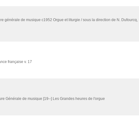
cure générale de musique
c1952
Orgue et liturgie / sous la direction de N. Dufourcq,
nce française v. 17
cure Générale de musique
[19--]
Les Grandes heures de l'orgue