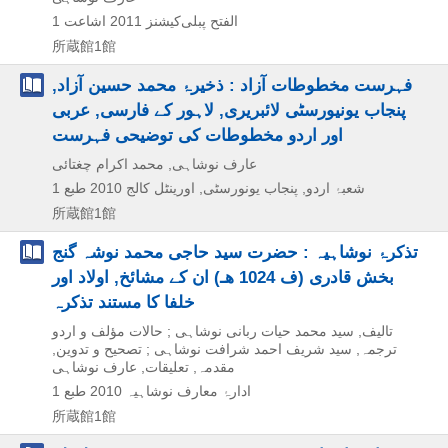
الفتح پبلی‌کیشنز
2011
اشاعت 1
所蔵館1館
فہرست مخطوطات آزاد : ذخیرۂ محمد حسین آزاد,
پنجاب یونیورسٹی لائبریری, لاہور کے فارسی, عربی
اور اردو مخطوطات کی توضیحی فہرست
عارف نوشاہی, محمد اکرام چغتائی
شعبۂ اردو, پنجاب یونورسٹی, اورینٹل کالج
2010
طبع 1
所蔵館1館
تذکرۂ نوشاہیہ : حضرت سید حاجی محمد نوشہ گنج
بخش قادری (ف 1024 هـ) ان کے مشائخ, اولاد اور
خلفا کا مستند تذکرہ
تالیف, سید محمد حیات ربانی نوشاہی ; حالات مؤلف و اردو
ترجمہ, سید شریف احمد شرافت نوشاہی ; تصحیح و تدوین,
مقدمہ, تعلیقات, عارف نوشاہی
ادارۂ معارف نوشاہیہ
2010
طبع 1
所蔵館1館