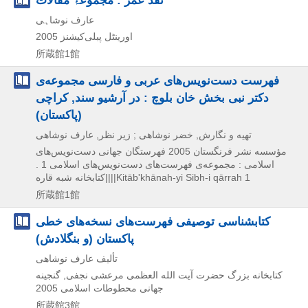
عارف نوشاہی
اورینٹل پبلی‌کیشنز
2005
所蔵館1館
فهرست دست‌نویس‌های عربی و فارسی مجموعه‌ی
دکتر نبی بخش خان بلوچ : در آرشیو سند, کراچی
(پاکستان)
تهیه و نگارش, خضر نوشاهی ; زیر نظر, عارف نوشاهی
مؤسسه نشر فرنگستان
2005
فهرستگان جهانی دست‌نویس‌های
اسلامی : مجموعه‌ی فهرست‌های دست‌نویس‌های اسلامی 1 .
کتابخانه شبه قاره||||Kitābʹkhānah-yi Sibh-i qārrah 1
所蔵館1館
کتابشناسی توصیفی فهرست‌های نسخه‌های خطی
پاکستان (و بنگلادش)
تألیف عارف نوشاهی
کتابخانه بزرگ حضرت آیت الله العظمی مرعشی نجفی, گنجینه
جهانی محطوطات اسلامی
2005
所蔵館3館