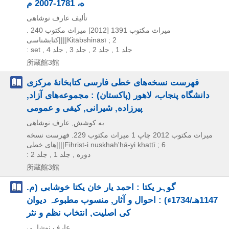
ه، 1781-2007 م
تأليف عارف نوشاهى
میراث مکتوب
1391 [2012]
ميراث مکتوب 240 .
کتابشناسی||||Kitābshināsī ; 2
: set , جلد 1 , جلد 2 , جلد 3 , جلد 4
所蔵館3館
فهرست نسخه‌های خطی فارسی کتابخانۀ مرکزی
دانشگاه پنجاب، لاهور (پاکستان) : مجموعه‌های آزاد,
پیرزاده, شیرانی, کیفی و عمومی
به کوشش, عارف نوشاهی
میراث مکتوب
2012
چاپ 1
ميراث مکتوب 229. فهرست نسخه
های خطی||||Fihrist-i nuskhahʹhā-yi khaṭṭī ; 6
: دوره , جلد 1 , جلد 2
所蔵館3館
گوہر یکتا : احمد یار خان یکتا خوشابی (م.
1147هـ/1734ء) : احوال و آثار, منسوب مطبوعہ دیوان
کی اصلیت, انتخاب نظم و نثر
عارف نوشاہی