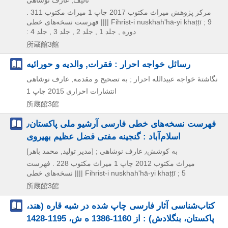
مرکز پژوهش میراث مکتوب
2017
چاپ 1
ميراث مکتوب 311 .
فهرست نسخه‌های خطی |||| Fihrist-i nuskhahʹhā-yi khaṭṭī ; 9
: دوره , جلد 1 , جلد 2 , جلد 3 , جلد 4
所蔵館3館
رسائل خواجه احرار : فقرات, والدیه و حورائیه
نگاشتۀ خواجه عبیدالله احرار ; به تصحیح و مقدمه, عارف نوشاهی
انتشارات احراری
2015
چاپ 1
所蔵館3館
فهرست نسخه‌های خطی فارسی آرشیو ملی پاکستان٫
اسلام‌آباد : گنجینه مفتی فضل عظیم بهیروی
به کوشش٫ عارف نوشاهی ; [مدیر تولید, محمد باهر]
میراث مکتوب
2012
چاپ 1
ميراث مکتوب 228 . فهرست
نسخه‌های خطی |||| Fihrist-i nuskhahʹhā-yi khaṭṭī ; 5
所蔵館3館
کتاب‌شناسى آثار فارسى چاپ شده در شبه قاره (هند،
پاکستان، بنگلادش) : از 1160-1386 ه ش، 1195-1428