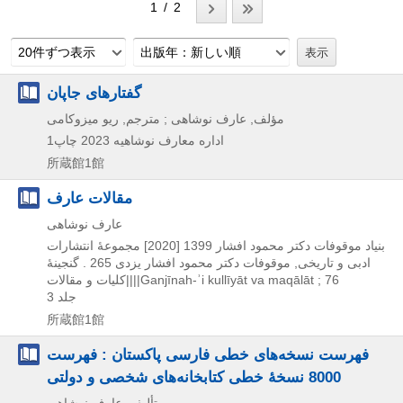
1 / 2
20件ずつ表示
出版年：新しい順
گفتارهای جاپان
مؤلف, عارف نوشاهی ; مترجم, ریو میزوکامی
اداره معارف نوشاهیه
2023
چاپ1
所蔵館1館
مقالات عارف
عارف نوشاهی
بنیاد موقوفات دکتر محمود افشار
1399 [2020]
مجموعۀ انتشارات
ادبی و تاریخی,
موقوفات دکتر محمود افشار یزدی 265 . گنجینۀ
کلیات و مقالات||||Ganjīnah-ʾi kullīyāt va maqālāt ; 76
جلد 3
所蔵館1館
فهرست نسخه‌های خطی فارسی پاکستان : فهرست
8000 نسخۀ خطی کتابخانه‌های شخصی و دولتی
تألیف, عارف نوشاهی