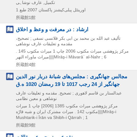
تکمیل, عارف نوشاہی
اورینٹل پبلی‌کیشنز پاکستان
2007
طبع 1
所蔵館1館
ارشاد : در معرفت و وعظ و اخلاق
تألیف عبد الله بن محمد بن ابی بکر قلانسی نسفی ; تصحیح،
مقدمه و تعلیقات عارف نوشاهی
مرکز پژوهشی میراث مکتوب
2006
چاپ 1
ميراث مکتوب 145 .
ميراث ماوراء النهر||||Mīrās̱-i Māvarāʾ al-Nahr ; 6
所蔵館4館
مجالس جهانگیری : مجلس‌‌های شبانۀ دربار نور الدین
جهانگیر از 24 رجب 1017 تا 19 رمضان 1020 ه.ق
عبدالستار بن قاسم لاهوری ; تصحیح, مقدمه و تعلیقات عارف
نوشاهی و معین نظامی
مرکز پژوهشی میراث مکتوب
1385 [2006]
چاپ 1
ميراث
مکتوب 142 . میراث مشترک ایران و شبه قارّه||||Mīrās̱-i
Mushtarik-i Īrān va Shibh-i Qārrah ; 1
所蔵館9館
نقد عمر : مجموعۂ مقالات