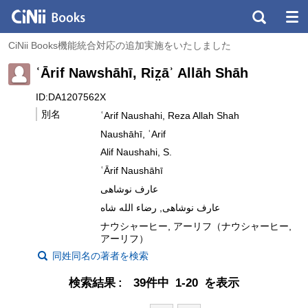
CiNii Books機能統合対応の追加実施をいたしました
ʿĀrif Nawshāhī, Riz̤āʾ Allāh Shāh
ID:DA1207562X
別名
ʿArif Naushahi, Reza Allah Shah
Naushāhī, ʿArif
Alif Naushahi, S.
ʿĀrif Naushāhī
عارف نوشاهی
عارف نوشاهی, رضاء الله شاه
ナウシャーヒー, アーリフ（ナウシャーヒー,
アーリフ）
同姓同名の著者を検索
検索結果
39件中 1-20 を表示