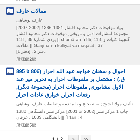
مقالات عارف
عارف نوشاهی
بنیاد موقوفات دکتر محمود افشار
1381-1386 [2002-2007]
مجموعۀ انتشارات ادبی و تاریخی,
موقوفات دکتر محمود افشار
118. گنجینۀ کلیات و
118 || shumārah-ʾi 85,
یزدی شمارۀ 85 ,
مقالات || Ganjīnah-ʾi kullīyāt va maqālāt ; 37
[دفتر 1] , دفتر 2
所蔵館2館
احوال و سخنان خواجه عبيد الله احرار (806 تا 895
ق.) : مشتمل بر ملفوظات احرار به تحرير مير عبد
الاول نيشابوری, ملفوظات احرار (مجموعۀ ديگر),
رقعات احرار, خوارق عادات احرار
تأليف مولانا شيخ ; به تصحيح و با مقدمه و تعليقات عارف نوشاهی
چاپ 1
مرکز نشر
1380 [2001 or 2002]
مرکز نشر دانشگاهی
دانشگاهی 1039 . عرفان||||ʿIrfān ; 4
所蔵館5館
1 / 2