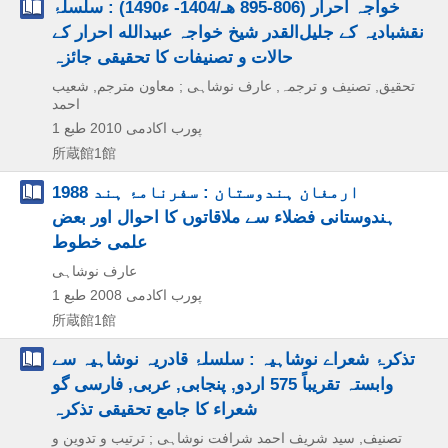
خواجہ احرار (806-895 هـ/1404- ء1490) : سلسلۂ
نقشبادیہ کے جلیل‌القدر شیخ خواجہ عبید‌الله احرار کے
حالات و تصنیفات کا تحقیقی جائزہ
تحقیق, تصنیف و ترجمہ, عارف نوشاہی ; معاون مترجم, شعیب
احمد
پورب اکادمی
2010
طبع 1
所蔵館1館
ارمغان ہندوستان : سفر‌نامۂ ہند 1988
ہندوستانی فضلاء سے ملاقاتوں کا احوال اور بعض
علمی خطوط
عارف نوشاہی
پورب اکادمی
2008
طبع 1
所蔵館1館
تذکرۂ شعراے نوشاہیہ : سلسلۂ قادریہ نوشاہیہ سے
وابستہ تقریباً 575 اردو, پنجابی, عربی, فارسی گو
شعراء کا جامع تحقیقی تذکرہ
تصنیف, سید شریف احمد شرافت نوشاہی ; ترتیب و تدوین و