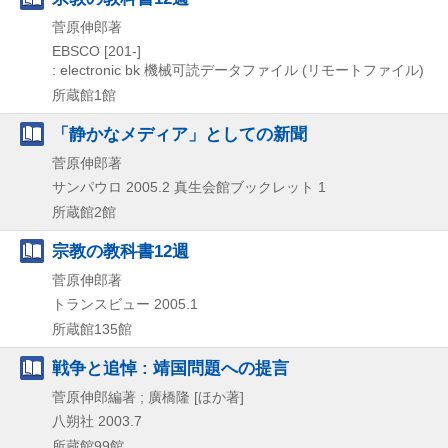
菅原伸郎著
EBSCO
[201-]
: electronic bk
機械可読データファイル (リモートファイル)
所蔵館1館
「静かなメディア」としての新聞
菅原伸郎著
サンパウロ
2005.2
真生会館ブックレット 1
所蔵館2館
宗教の教科書12週
菅原伸郎著
トランスビュー
2005.1
所蔵館135館
戦争と追悼 : 靖国問題への提言
菅原伸郎編著 ; 廣橋隆 [ほか著]
八朔社
2003.7
所蔵館99館