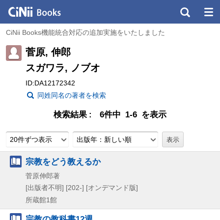
CiNii Books機能統合対応の追加実施をいたしました
菅原, 伸郎
スガワラ, ノブオ
ID:DA12172342
同姓同名の著者を検索
検索結果
6件中 1-6 を表示
20件ずつ表示
出版年：新しい順
宗教をどう教えるか
菅原伸郎著
[出版者不明]
[202-]
[オンデマンド版]
所蔵館1館
宗教の教科書12週