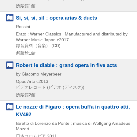
所蔵館1館
Si, si, si, si! : opera arias & duets
Rossini
Erato : Warner Classics , Manufactured and distributed by
Warner Music Japan
c2017
録音資料（音楽） (CD)
所蔵館1館
Robert le diable : grand opera in five acts
by Giacomo Meyerbeer
Opus Arte
c2013
ビデオレコード (ビデオ (ディスク))
所蔵館2館
Le nozze di Figaro : opera buffa in quattro atti,
KV492
libretto di Lorenzo da Ponte ; musica di Wolfgang Amadeus
Mozart
日本コロムビア
2011