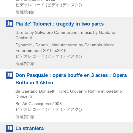
ビデオレコード (ビデオ (ディスク))
所蔵館4館
Pia de' Tolomei : tragedy in two parts
libretto by Salvatore Cammarano ; music by Gaetano
Donizetti
Dynamic , Denon , Manufactured by Columbia Music
Entertainment
2010, c2010
ビデオレコード (ビデオ (ディスク))
所蔵館1館
Don Pasquale : opéra bouffe en 3 actes : Opera
Buffa in 3 Akten
de Gaetano Donizetti ; livret, Giovanni Ruffini et Gaetano
Donizetti
Bel Air Classiques
c2008
ビデオレコード (ビデオ (ディスク))
所蔵館1館
La straniera