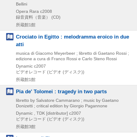
Bellini
Opera Rara
c2008
録音資料（音楽） (CD)
所蔵館1館
Crociato in Egitto : melodramma eroico in due
atti
musica di Giacomo Meyerbeer ; libretto di Gaetano Rossi ;
edizione a cura di Franco Rossi e Carlo Steno Rossi
Dynamic
c2007
ビデオレコード (ビデオ (ディスク))
所蔵館1館
Pia de' Tolomei : tragedy in two parts
libretto by Salvatore Cammarano ; music by Gaetano
Donizetti ; critical edition by Giorgio Pagannone
Dynamic , TDK [distributor]
c2007
ビデオレコード (ビデオ (ディスク))
所蔵館3館