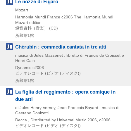
Le nozze di Figaro
Mozart
Harmonia Mundi France
c2006
The Harmonia Mundi
Mozart edition
録音資料（音楽） (CD)
所蔵館1館
Chérubin : commedia cantata in tre atti
musica di Jules Massenet ; libretto di Francis de Croisset e
Henri Cain
Dynamic
c2006
ビデオレコード (ビデオ (ディスク))
所蔵館1館
La figlia del reggimento : opera comique in
due atti
di Jules Henry Vernoy, Jean Francois Bayard ; musica di
Gaetano Donizetti
Decca , Distributed by Universal Music
2006, c2006
ビデオレコード (ビデオ (ディスク))