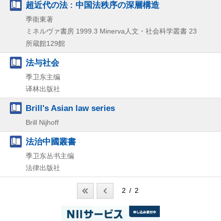
超近代の法 : 中国法秩序の深層構造
季衛東著
ミネルヴァ書房
1999.3
Minerva人文・社会科学叢書 23
所蔵館129館
法与社会
季卫东主编
译林出版社
Brill's Asian law series
Brill Nijhoff
法治中國叢書
季卫东丛书主编
法律出版社
2 / 2