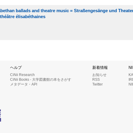
izabethan ballads and theatre music = Straßengesänge und Theat
 théâtre élisabéthaines
ヘルプ
新着情報
N
CiNii Research
お知らせ
K
CiNii Books - 大学図書館の本をさがす
RSS
I
メタデータ・API
Twitter
N