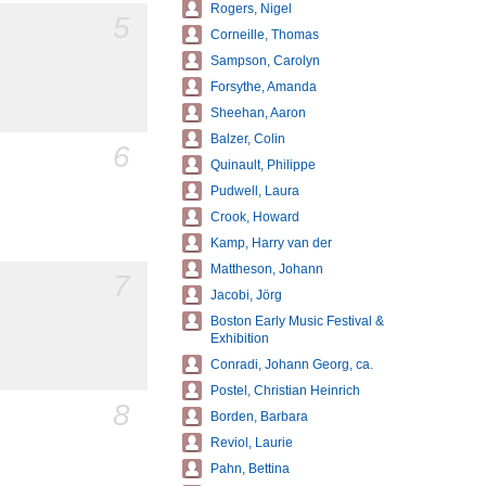
Rogers, Nigel
5
Corneille, Thomas
Sampson, Carolyn
Forsythe, Amanda
Sheehan, Aaron
Balzer, Colin
6
Quinault, Philippe
Pudwell, Laura
Crook, Howard
Kamp, Harry van der
Mattheson, Johann
7
Jacobi, Jörg
Boston Early Music Festival &
Exhibition
Conradi, Johann Georg, ca.
Postel, Christian Heinrich
8
Borden, Barbara
Reviol, Laurie
Pahn, Bettina