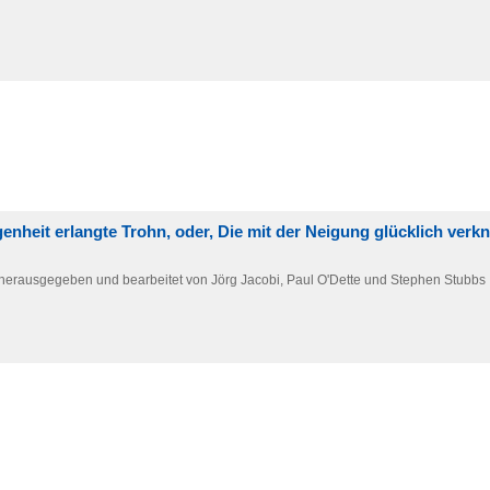
nheit erlangte Trohn, oder, Die mit der Neigung glücklich verk
l herausgegeben und bearbeitet von Jörg Jacobi, Paul O'Dette und Stephen Stubbs