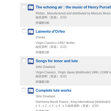
The echoing air : the music of Henry Purcel
Philips , Munufactured and distributed by Mercury Musi
録音資料（音楽） (CD)
所蔵館1館
Lamento d'Orfeo
D'India
Virgin Classics
c1992
Veritas
録音資料（音楽） (CD)
所蔵館1館
Songs for tenor and lute
John Dowland
Virgin Classics , Virgin Japan [distributor]
1990, c1988
V
録音資料（音楽） (CD)
所蔵館1館
Complete lute works
John Dowland
Harmonia Mundi France , King International [distributor]
v. 1 , v. 2 , v. 3 , v. 4 , v. 5
録音資料（音楽） (CD)