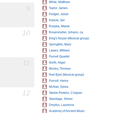
White, Matthew
9
Taylor, James
Podger, Julian
Kobow, Jan
Rzepka, Marek
10
Rosenmüller, Johann, ca.
King's Noyse (Musical group)
Springfels, Mary
Lawes, William
Purcell Quartet
11
North, Nigel
Morley, Thomas
Red Byrd (Musical group)
Purcell, Henry
McNair, Sylvia
12
Steele-Perkins, Crispian
Standage, Simon
Dreyfus, Laurence
Academy of Ancient Music