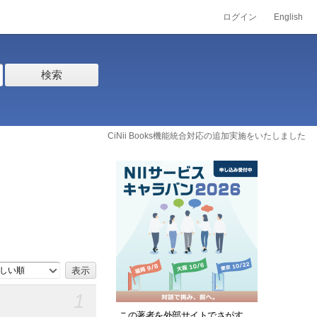
ログイン
English
検索
CiNii Books機能統合対応の追加実施をいたしました
しい順
1
この著者を外部サイトでさがす