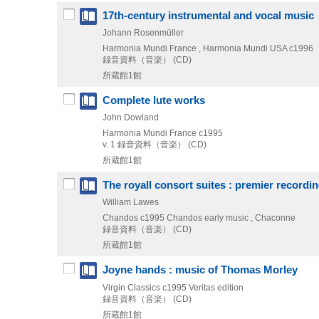
17th-century instrumental and vocal music
Johann Rosenmüller
Harmonia Mundi France , Harmonia Mundi USA
c1996
録音資料（音楽） (CD)
所蔵館1館
Complete lute works
John Dowland
Harmonia Mundi France
c1995
v. 1
録音資料（音楽） (CD)
所蔵館1館
The royall consort suites : premier recordi
William Lawes
Chandos
c1995
Chandos early music , Chaconne
録音資料（音楽） (CD)
所蔵館1館
Joyne hands : music of Thomas Morley
Virgin Classics
c1995
Veritas edition
録音資料（音楽） (CD)
所蔵館1館