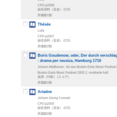
CPO
p2008
録音資料（音楽） (CD)
所蔵館1館
Thésée
Lully
CPO
p2007
録音資料（音楽） (CD)
所蔵館2館
Boris Goudenow, oder, Der durch verschlage
: drama per musica, Hamburg 1710
Johann Mattheson ; für das Boston Early Music Festiva
Boston Early Music Festival
2005
2. revidierte Aufl
楽譜（印刷） (スコア)
所蔵館1館
Ariadne
Johann Georg Conradi
CPO
p2005
録音資料（音楽） (CD)
所蔵館2館