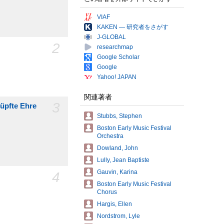
VIAF
KAKEN — 研究者をさがす
J-GLOBAL
2
researchmap
Google Scholar
Google
Yahoo! JAPAN
関連著者
3
nüpfte Ehre
Stubbs, Stephen
Boston Early Music Festival
Orchestra
Dowland, John
Lully, Jean Baptiste
Gauvin, Karina
4
Boston Early Music Festival
Chorus
Hargis, Ellen
Nordstrom, Lyle