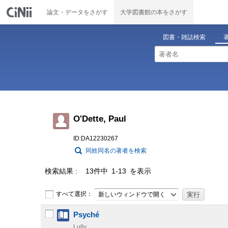
論文・データをさがす
大学図書館の本をさがす
図書・雑誌検索
O'Dette, Paul
ID:DA12230267
同姓同名の著者を検索
検索結果
13件中 1-13 を表示
すべて選択：
新しいウィンドウで開く
Psyché
Lully