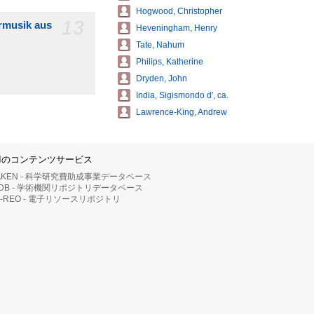
Hogwood, Christopher
13
ermusik aus
Heveningham, Henry
Tate, Nahum
Philips, Katherine
Dryden, John
India, Sigismondo d', ca.
Lawrence-King, Andrew
IIのコンテンツサービス
AKEN - 科学研究費助成事業データベース
RDB - 学術機関リポジトリデータベース
II-REO - 電子リソースリポジトリ