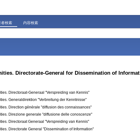
著者検索
内容検索
es. Directorate-General for Dissemination of Informat
es. Directoraat-Generaal "Verspreiding van Kennis"
es. Generaldirektion "Verbreitung der Kenntnisse"
es. Direction générale "diffusion des connaissances"
es. Direzione generale "diffusione delle conoscenze"
es. Directoraat Generaal "Verspreiding van Kennis"
s. Directorate General "Dissemination of Information"