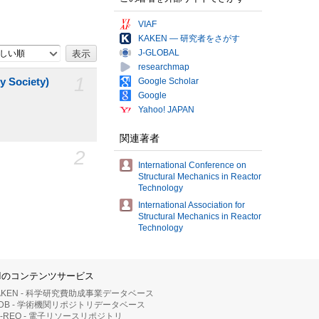
VIAF
KAKEN — 研究者をさがす
J-GLOBAL
しい順
researchmap
1
y Society)
Google Scholar
Google
Yahoo! JAPAN
関連著者
2
International Conference on
Structural Mechanics in Reactor
Technology
International Association for
Structural Mechanics in Reactor
Technology
IIのコンテンツサービス
AKEN - 科学研究費助成事業データベース
RDB - 学術機関リポジトリデータベース
II-REO - 電子リソースリポジトリ