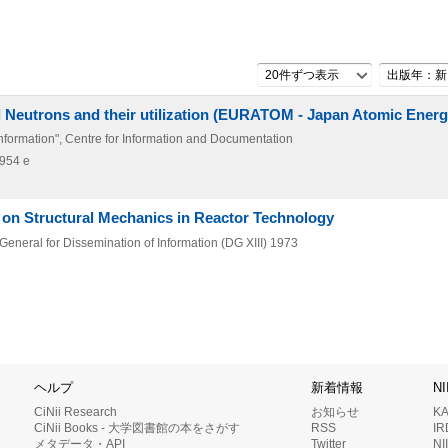
20件ずつ表示
出版年：新
d Neutrons and their utilization (EURATOM - Japan Atomic Energ
Information", Centre for Information and Documentation
954 e
ce on Structural Mechanics in Reactor Technology
neral for Dissemination of Information (DG XIII)
1973
ヘルプ
新着情報
N
CiNii Research
お知らせ
K
CiNii Books - 大学図書館の本をさがす
RSS
I
メタデータ・API
Twitter
N