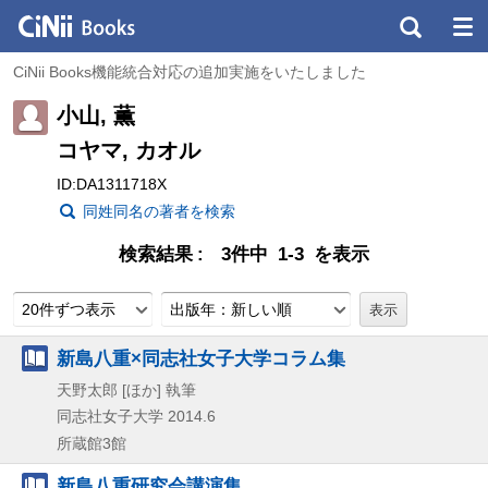
CiNii Books機能統合対応の追加実施をいたしました
小山, 薫
コヤマ, カオル
ID:DA1311718X
同姓同名の著者を検索
検索結果
3件中 1-3 を表示
20件ずつ表示
出版年：新しい順
新島八重×同志社女子大学コラム集
天野太郎 [ほか] 執筆
同志社女子大学
2014.6
所蔵館3館
新島八重研究会講演集