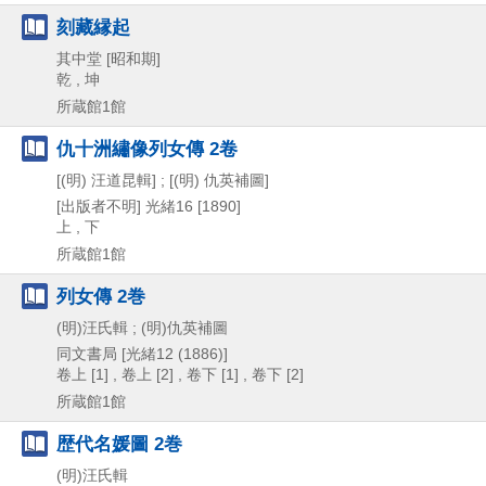
刻藏縁起
其中堂
[昭和期]
乾 , 坤
所蔵館1館
仇十洲繡像列女傳 2卷
[(明) 汪道昆輯] ; [(明) 仇英補圖]
[出版者不明]
光緒16 [1890]
上 , 下
所蔵館1館
列女傳 2巻
(明)汪氏輯 ; (明)仇英補圖
同文書局
[光緒12 (1886)]
卷上 [1] , 卷上 [2] , 卷下 [1] , 卷下 [2]
所蔵館1館
歴代名媛圖 2巻
(明)汪氏輯