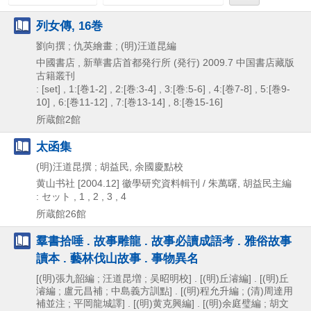
列女傳, 16巻
劉向撰 ; 仇英繪畫 ; (明)汪道昆編
中國書店 , 新華書店首都発行所 (発行)
2009.7
中国書店藏版
古籍叢刊
: [set] , 1:[巻1-2] , 2:[巻:3-4] , 3:[巻:5-6] , 4:[巻7-8] , 5:[巻9-
10] , 6:[巻11-12] , 7:[巻13-14] , 8:[巻15-16]
所蔵館2館
太函集
(明)汪道昆撰 ; 胡益民, 余國慶點校
黄山书社
[2004.12]
徽學研究資料輯刊 / 朱萬曙,
胡益民主編
: セット , 1 , 2 , 3 , 4
所蔵館26館
羣書拾唾 . 故事雕龍 . 故事必讀成語考 . 雅俗故事
讀本 . 藝林伐山故事 . 事物異名
[(明)張九韶編 ; 汪道昆増 ; 吴昭明校] . [(明)丘濬編] . [(明)丘
濬編 ; 盧元昌補 ; 中島義方訓點] . [(明)程允升編 ; (清)周達用
補並注 ; 平岡龍城譯] . [(明)黄克興編] . [(明)余庭璧編 ; 胡文