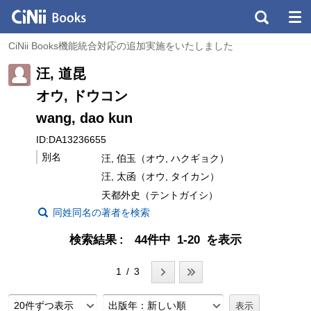
CiNii Books機能統合対応の追加実施をいたしました
汪, 道昆
オウ, ドウコン
wang, dao kun
ID:DA13236655
別名
汪, 伯玉（オウ, ハクギョク）
汪, 太函（オウ, タイカン）
天都外史（テントガイシ）
同姓同名の著者を検索
検索結果
44件中 1-20 を表示
1 / 3
20件ずつ表示
出版年：新しい順