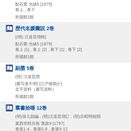
點石齋
光緒5 [1879]
卷上 , 卷下
所蔵館1館
歴代名媛圖説 2巻
[(明) 汪道昆増輯]
點石齋
光緒5 [1879]
卷上 [1] , 卷上 [2] , 卷下 [1] , 卷下 [2]
所蔵館1館
副墨 5卷
(明) 汪道昆撰
[書写者不明]
[江戸後期か]
文字資料（書写資料）
所蔵館1館
羣書拾唾 12巻
(明)張九韶編 ; (明)汪道昆増訂 ; (明)呉昭明校閲
葛西市郎兵衛
寛政9 [1797]
卷第1-4 , 卷第5-8 , 卷第9-12