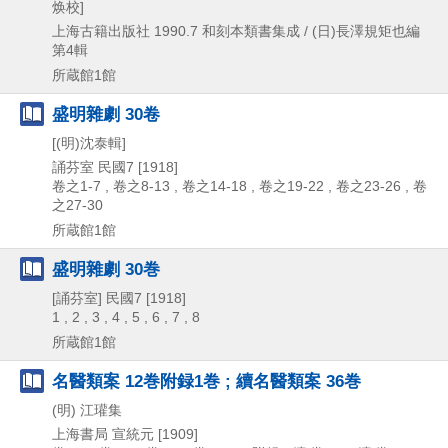
焕校]
上海古籍出版社
1990.7
和刻本類書集成 / (日)長澤規矩也編
第4輯
所蔵館1館
盛明雜劇 30卷
[(明)沈泰輯]
誦芬室
民國7 [1918]
卷之1-7 , 卷之8-13 , 卷之14-18 , 卷之19-22 , 卷之23-26 , 卷
之27-30
所蔵館1館
盛明雜劇 30巻
[誦芬室]
民國7 [1918]
1 , 2 , 3 , 4 , 5 , 6 , 7 , 8
所蔵館1館
名醫類案 12巻附録1巻 ; 續名醫類案 36巻
(明) 江瓘集
上海書局
宣統元 [1909]