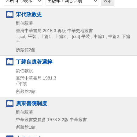
20件ずつ表示
出版年：新しい順
宋代政教史
劉伯驥著
臺灣中華書局
2015.3
再版
中華史地叢書
: [set] 平裝 , 上篇1 , 上篇2 , : [set] 平裝 , 中篇1 , 中篇2, 下篇
全
所蔵館2館
丁韙良遺著選粹
劉伯驥訳
臺灣中華書局
1981.3
: 平装
所蔵館2館
廣東書院制度
劉伯驥著
中華叢書委員會
1978.3
2版
中華叢書
所蔵館1館