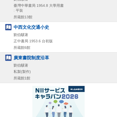
臺灣中華書局
1954.8
大學用書
: 平裝
所蔵館13館
中西文化交通小史
劉伯驥著
正中書局
1953.6
台初版
所蔵館6館
廣東書院制度沿革
劉伯驥著
私製(製作)
所蔵館1館