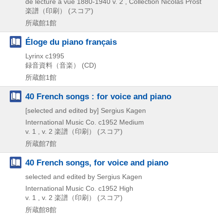
de lecture à vue 1880-1940 v. 2 , Collection Nicolas Prost
楽譜（印刷） (スコア)
所蔵館1館
Éloge du piano franc̦ais
Lyrinx
c1995
録音資料（音楽） (CD)
所蔵館1館
40 French songs : for voice and piano
[selected and edited by] Sergius Kagen
International Music Co.
c1952
Medium
v. 1 , v. 2
楽譜（印刷） (スコア)
所蔵館7館
40 French songs, for voice and piano
selected and edited by Sergius Kagen
International Music Co.
c1952
High
v. 1 , v. 2
楽譜（印刷） (スコア)
所蔵館8館