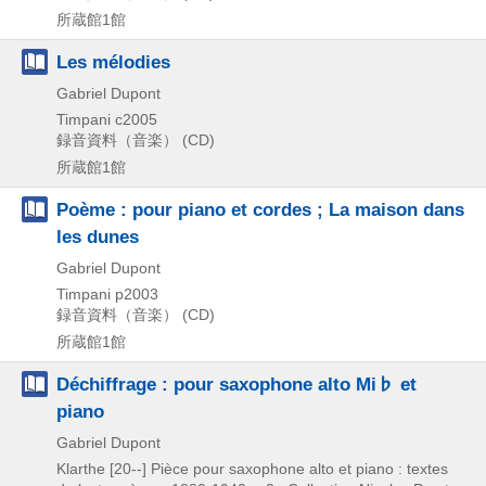
所蔵館1館
Les mélodies
Gabriel Dupont
Timpani
c2005
録音資料（音楽） (CD)
所蔵館1館
Poème : pour piano et cordes ; La maison dans
les dunes
Gabriel Dupont
Timpani
p2003
録音資料（音楽） (CD)
所蔵館1館
Déchiffrage : pour saxophone alto Mi♭ et
piano
Gabriel Dupont
Klarthe
[20--]
Pièce pour saxophone alto et piano : textes