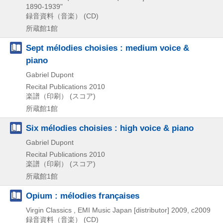
1890-1939"
録音資料（音楽） (CD)
所蔵館1館
Sept mélodies choisies : medium voice &
piano
Gabriel Dupont
Recital Publications
2010
楽譜（印刷） (スコア)
所蔵館1館
Six mélodies choisies : high voice & piano
Gabriel Dupont
Recital Publications
2010
楽譜（印刷） (スコア)
所蔵館1館
Opium : mélodies françaises
Virgin Classics , EMI Music Japan [distributor]
2009, c2009
録音資料（音楽） (CD)