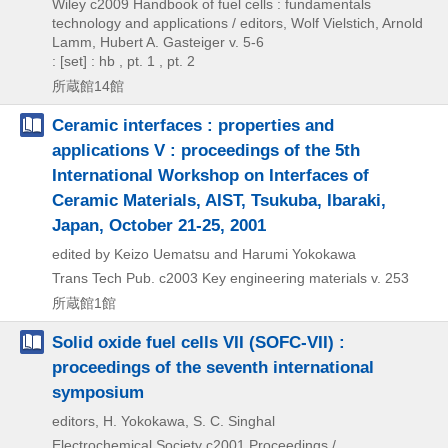
Wiley
c2009
Handbook of fuel cells : fundamentals
technology and applications / editors,
Wolf Vielstich,
Arnold
Lamm,
Hubert A. Gasteiger v. 5-6
: [set] : hb , pt. 1 , pt. 2
所蔵館14館
Ceramic interfaces : properties and
applications V : proceedings of the 5th
International Workshop on Interfaces of
Ceramic Materials, AIST, Tsukuba, Ibaraki,
Japan, October 21-25, 2001
edited by Keizo Uematsu and Harumi Yokokawa
Trans Tech Pub.
c2003
Key engineering materials v. 253
所蔵館1館
Solid oxide fuel cells VII (SOFC-VII) :
proceedings of the seventh international
symposium
editors, H. Yokokawa, S. C. Singhal
Electrochemical Society
c2001
Proceedings /