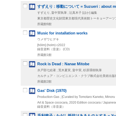
すずえり : 移動について = Suzueri : about mi
すずえり, 畠中実執筆 ; 辻真木子 [ほか] 編集
東京都歴史文化財団東京都現代美術館トーキョーアーツ
所蔵館6館
Music for installation works
ウメザワヒデキ
[hōlm] (holm)
c2022
録音資料（音楽） (CD)
所蔵館1館
Rock is Dead : Nanae Mitobe
水戸部七絵著 ; 荒木夏実, 畠中実, 杉原環樹執筆
カルチュア・コンビニエンス・クラブ株式会社美術出版社書籍
所蔵館2館
Gas' Disk (1970)
Production-Gas ; [Curated by Tomotaro Kaneko, Minoru
Art & Space cococara, 2020
Edition cococara / Japanes
録音資料（非音楽）
毛利悠子 : ただし抵抗はあるものとする = Yuko Mohri :