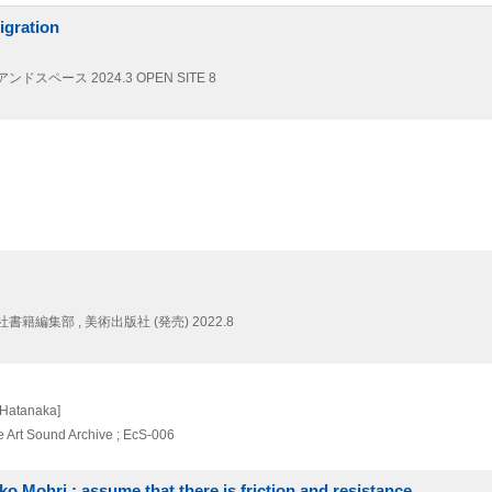
gration
アンドスペース
2024.3
OPEN SITE 8
編集部 , 美術出版社 (発売)
2022.8
 Hatanaka]
e Art Sound Archive ; EcS-006
 assume that there is friction and resistance