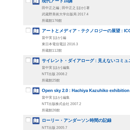
現代アート10講
田中正之編 ; 田中正之 [ほか] 著
武蔵野美術大学出版局
2017.4
所蔵館176館
アートとメディア・テクノロジーの展望 : ICC
畠中実 [ほか] 編
東日本電信電話
2016.3
所蔵館112館
サイレント・ダイアローグ : 見えないコミ
畠中実 [ほか] 編集
NTT出版
2008.2
所蔵館25館
Open sky 2.0 : Hachiya Kazuhiko exhibitio
畠中実 [ほか] 編集
NTT出版株式会社
2007.2
所蔵館26館
ローリー・アンダーソン時間の記録
NTT出版
2005.7