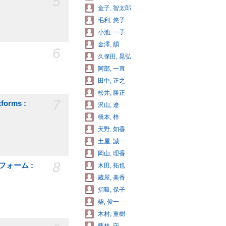
5
金子, 智太郎
毛利, 悠子
小池, 一子
金澤, 韻
6
久保田, 晃弘
阿部, 一直
田中, 正之
松井, 勝正
7
tforms :
沢山, 遼
橋本, 梓
天野, 知香
土屋, 誠一
岡山, 理香
8
フォーム :
木田, 拓也
蔵屋, 美香
指吸, 保子
柴, 俊一
木村, 重樹