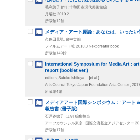
毛利悠子 [作] ; 十和田市現代美術館編
月曜社
2019.2
所蔵館12館
メディア・アート原論 : あなたは、いった
久保田晃弘, 畠中実編
フィルムアート社
2018.3
Next creator book
所蔵館149館
International Symposium for Media Art : art
report (booklet ver.)
editors, Satoko Ishitoya ... [et al.]
Arts Council Tokyo
Japan Foundation Asia Center , 201
所蔵館4館
メディアアート国際シンポジウム : "アート 
報告書 (冊子版)
石戸谷聡子 [ほか] 編集担当
アーツカウンシル東京 : 国際交流基金アジアセンター
20
所蔵館17館