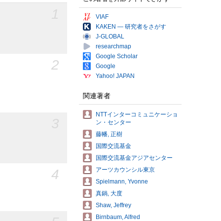
1
VIAF
KAKEN — 研究者をさがす
J-GLOBAL
researchmap
Google Scholar
2
Google
Yahoo! JAPAN
関連著者
NTTインターコミュニケーショ
3
ン・センター
藤幡, 正樹
国際交流基金
国際交流基金アジアセンター
アーツカウンシル東京
4
Spielmann, Yvonne
真鍋, 大度
Shaw, Jeffrey
Birnbaum, Alfred