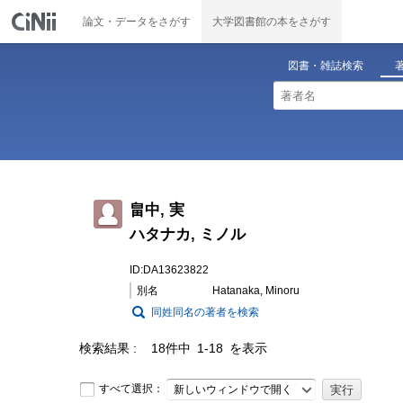
論文・データをさがす
大学図書館の本をさがす
図書・雑誌検索
畠中, 実
ハタナカ, ミノル
ID:DA13623822
別名
Hatanaka, Minoru
同姓同名の著者を検索
検索結果
18件中 1-18 を表示
すべて選択：
新しいウィンドウで開く