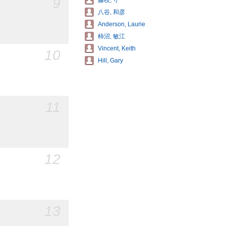
9
藤枝, 守
八谷, 和彦
Anderson, Laurie
柿沼, 敏江
Vincent, Keith
10
Hill, Gary
11
12
13