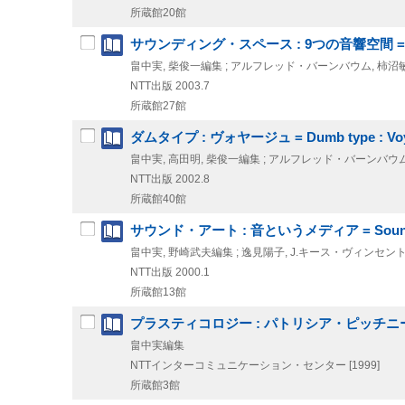
所蔵館20館
サウンディング・スペース : 9つの音響空間 = Sounding
畠中実, 柴俊一編集 ; アルフレッド・バーンバウム, 柿
NTT出版
2003.7
所蔵館27館
ダムタイプ : ヴォヤージュ = Dumb type : Vo
畠中実, 高田明, 柴俊一編集 ; アルフレッド・バーンバウ
NTT出版
2002.8
所蔵館40館
サウンド・アート : 音というメディア = Sound art
畠中実, 野崎武夫編集 ; 逸見陽子, J.キース・ヴィンセン
NTT出版
2000.1
所蔵館13館
プラスティコロジー : パトリシア・ピッチニーニ = Plast
畠中実編集
NTTインターコミュニケーション・センター
[1999]
所蔵館3館