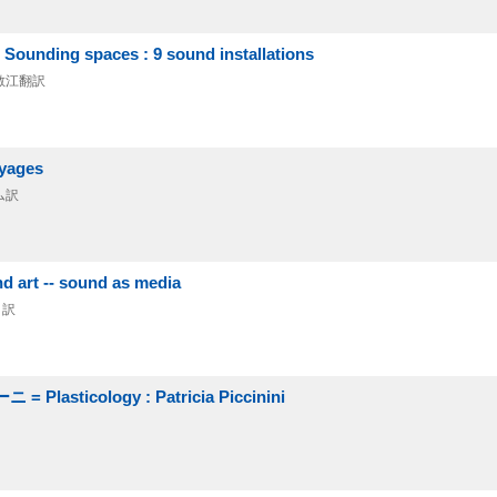
 spaces : 9 sound installations
沼敏江翻訳
yages
ム訳
 -- sound as media
ト訳
icology : Patricia Piccinini