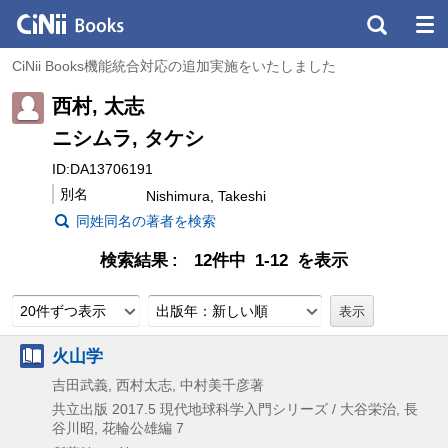
CiNii Books機能統合対応の追加実施をいたしました
西村, 太志
ニシムラ, タケシ
ID:DA13706191
別名
Nishimura, Takeshi
同姓同名の著者を検索
検索結果
12件中 1-12 を表示
20件ずつ表示
出版年：新しい順
火山学
吉田武義, 西村太志, 中村美千彦著
共立出版
2017.5
現代地球科学入門シリーズ / 大谷栄治,
長
谷川昭,
花輪公雄編 7