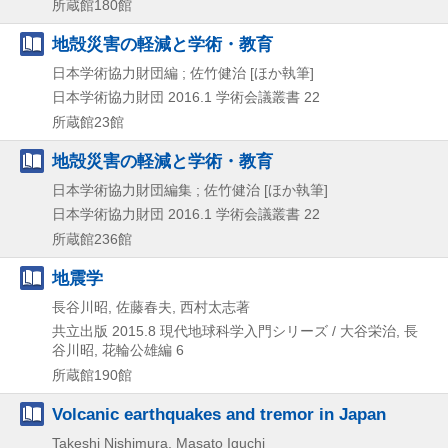
所蔵館180館
地殻災害の軽減と学術・教育
日本学術協力財団編 ; 佐竹健治 [ほか執筆]
日本学術協力財団
2016.1
学術会議叢書 22
所蔵館23館
地殻災害の軽減と学術・教育
日本学術協力財団編集 ; 佐竹健治 [ほか執筆]
日本学術協力財団
2016.1
学術会議叢書 22
所蔵館236館
地震学
長谷川昭, 佐藤春夫, 西村太志著
共立出版
2015.8
現代地球科学入門シリーズ / 大谷栄治,
長
谷川昭,
花輪公雄編 6
所蔵館190館
Volcanic earthquakes and tremor in Japan
Takeshi Nishimura, Masato Iguchi