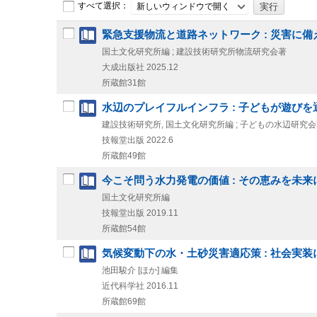
すべて選択：
新しいウィンドウで開く
緊急支援物流と道路ネットワーク : 災害に
国土文化研究所編 ; 建設技術研究所物流研究会著
大成出版社
2025.12
所蔵館31館
水辺のプレイフルインフラ : 子どもが遊び
建設技術研究所, 国土文化研究所編 ; 子どもの水辺研究
技報堂出版
2022.6
所蔵館49館
今こそ問う水力発電の価値 : その恵みを未
国土文化研究所編
技報堂出版
2019.11
所蔵館54館
気候変動下の水・土砂災害適応策 : 社会実装
池田駿介 [ほか] 編集
近代科学社
2016.11
所蔵館69館