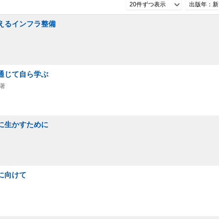
20件ずつ表示
出版年：新
備えるインフラ整備
を通じて自ら学ぶ
会著
来に生かすために
に向けて