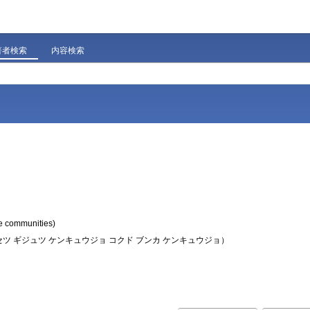
著者検索
内容検索
e communities)
 ギジュツ ケンキュウジョ コクド ブンカ ケンキュウジョ）