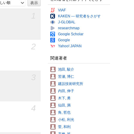
しい順
VIAF
1
KAKEN — 研究者をさがす
J-GLOBAL
researchmap
Google Scholar
Google
2
Yahoo! JAPAN
関連著者
池田, 駿介
3
苦瀬, 博仁
建設技術研究所
内田, 伸子
木下, 勇
4
仙田, 満
角, 哲也
小松, 利光
菅, 和利