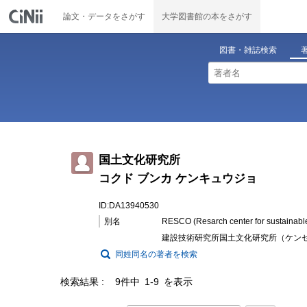
論文・データをさがす
大学図書館の本をさがす
図書・雑誌検索
国土文化研究所
コクド ブンカ ケンキュウジョ
ID:DA13940530
別名
RESCO (Resarch center for sustainabl
建設技術研究所国土文化研究所（ケンセツ
同姓同名の著者を検索
検索結果
9件中 1-9 を表示