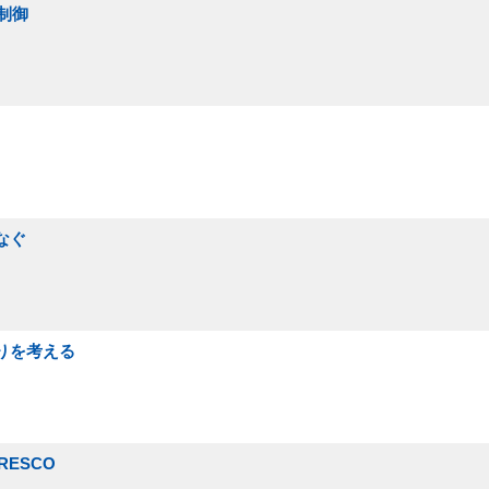
制御
なぐ
りを考える
 RESCO