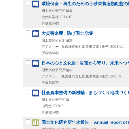
環境保全・再生のための土砂栄養塩類動態の
国土文化研究所編集
近代科学社
2014.10
所蔵館56館
大災害来襲 : 防げ国土崩壊
国土文化研究所編集
アドスリー , 丸善株式会社出版事業部 (発売)
2008.11
所蔵館66館
日本の心と文化財 : 災害から守り、未来へつ
国土文化研究所編集
アドスリー , 丸善株式会社出版事業部 (発売)
2005.9
所蔵館67館
社会資本整備の新機軸 : まちづくり地域づく
国土文化研究所編
山海堂
2004.8
所蔵館58館
国土文化研究所年次報告 = Annual report of