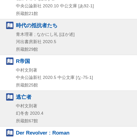
中央公論新社
2020.10
中公文庫 [あ92-1]
所蔵館21館
時代の抵抗者たち
青木理著 ; なかにし礼 [ほか述]
河出書房新社
2020.5
所蔵館29館
R帝国
中村文則著
中央公論新社
2020.5
中公文庫 [な-75-1]
所蔵館25館
逃亡者
中村文則著
幻冬舎
2020.4
所蔵館67館
Der Revolver : Roman