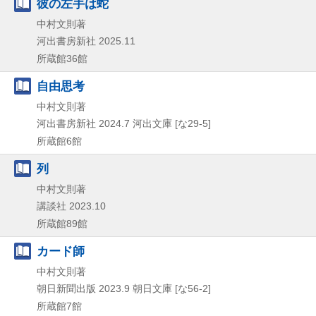
彼の左手は蛇
中村文則著
河出書房新社
2025.11
所蔵館36館
自由思考
中村文則著
河出書房新社
2024.7
河出文庫 [な29-5]
所蔵館6館
列
中村文則著
講談社
2023.10
所蔵館89館
カード師
中村文則著
朝日新聞出版
2023.9
朝日文庫 [な56-2]
所蔵館7館