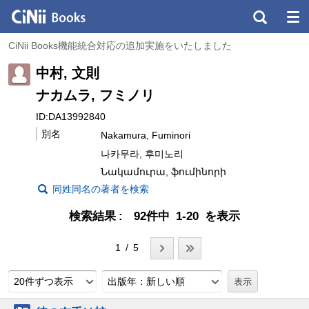
CiNii Books機能統合対応の追加実施をいたしました
中村, 文則
ナカムラ, フミノリ
ID:DA13992840
別名
Nakamura, Fuminori
나카무라, 후미노리
Նակամուրա, ֆումինորի
同姓同名の著者を検索
検索結果
92件中 1-20 を表示
1 / 5
20件ずつ表示
出版年：新しい順