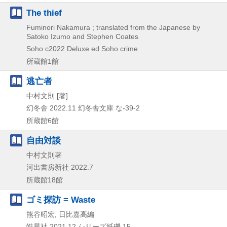
The thief
Fuminori Nakamura ; translated from the Japanese by
Satoko Izumo and Stephen Coates
Soho
c2022
Deluxe ed
Soho crime
所蔵館1館
逃亡者
中村文則 [著]
幻冬舎
2022.11
幻冬舎文庫 な-39-2
所蔵館6館
自由対談
中村文則著
河出書房新社
2022.7
所蔵館18館
ゴミ探訪 = Waste
熊谷昭宏, 日比嘉高編
皓星社
2021.12
シリーズ紙礫 15