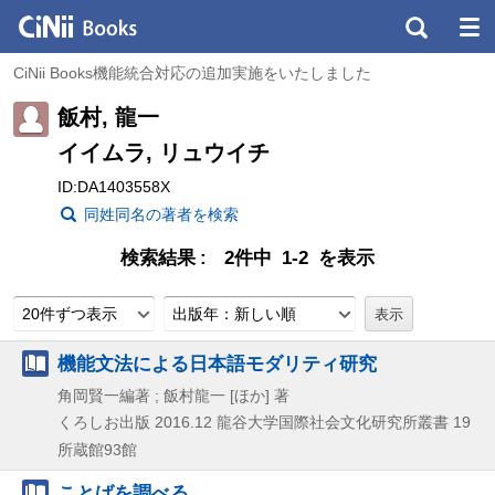
CiNii Books機能統合対応の追加実施をいたしました
飯村, 龍一
イイムラ, リュウイチ
ID:DA1403558X
同姓同名の著者を検索
検索結果
2件中 1-2 を表示
20件ずつ表示
出版年：新しい順
機能文法による日本語モダリティ研究
角岡賢一編著 ; 飯村龍一 [ほか] 著
くろしお出版
2016.12
龍谷大学国際社会文化研究所叢書 19
所蔵館93館
ことばを調べる