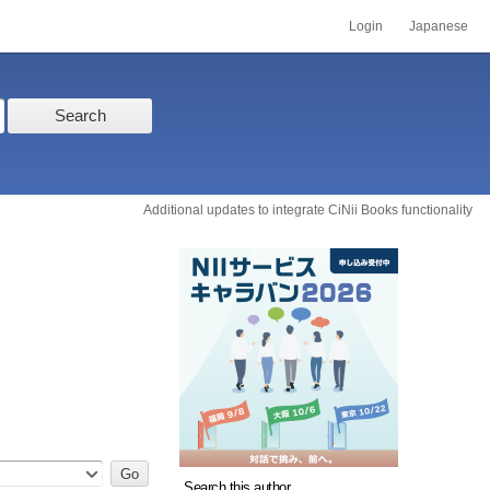
Login
Japanese
Search
Additional updates to integrate CiNii Books functionality
Search this author