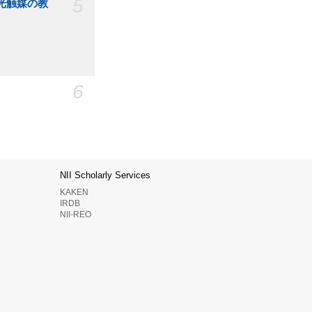
5
光触媒の教
6
NII Scholarly Services
KAKEN
IRDB
NII-REO