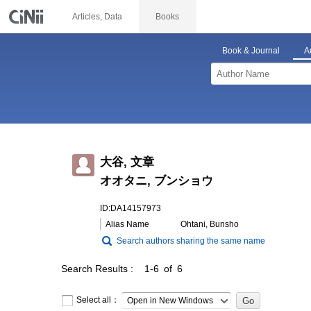
Articles, Data
Books
Book & Journal
A
大谷, 文章
オオタニ, ブンショウ
ID:DA14157973
Alias Name
Ohtani, Bunsho
Search authors sharing the same name
Search Results
1-6 of 6
Select all：
Open in New Windows