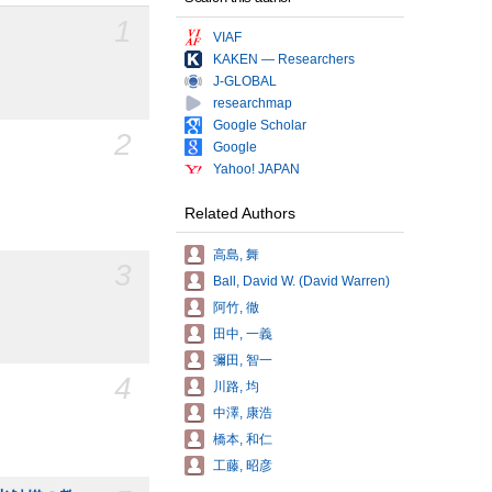
1
VIAF
KAKEN — Researchers
J-GLOBAL
researchmap
Google Scholar
2
Google
Yahoo! JAPAN
Related Authors
高島, 舞
3
Ball, David W. (David Warren)
阿竹, 徹
田中, 一義
彌田, 智一
4
川路, 均
中澤, 康浩
橋本, 和仁
工藤, 昭彦