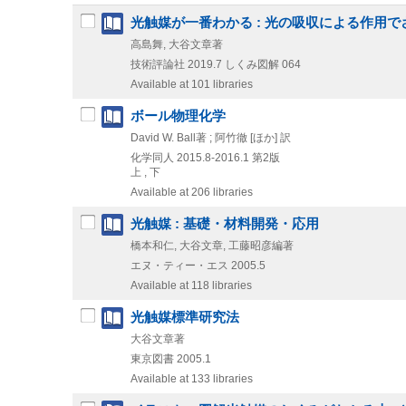
光触媒が一番わかる : 光の吸収による作用
高島舞, 大谷文章著
技術評論社
2019.7
しくみ図解 064
Available at 101 libraries
ボール物理化学
David W. Ball著 ; 阿竹徹 [ほか] 訳
化学同人
2015.8-2016.1
第2版
上 , 下
Available at 206 libraries
光触媒 : 基礎・材料開発・応用
橋本和仁, 大谷文章, 工藤昭彦編著
エヌ・ティー・エス
2005.5
Available at 118 libraries
光触媒標準研究法
大谷文章著
東京図書
2005.1
Available at 133 libraries