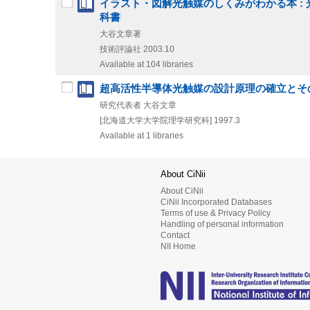
イラスト・図解光触媒のしくみがわかる本 :
科書
大谷文章著
技術評論社
2003.10
Available at 104 libraries
超高活性半導体光触媒の設計原理の確立とそ
研究代表者 大谷文章
[北海道大学大学院理学研究科]
1997.3
Available at 1 libraries
About CiNii
About CiNii
CiNii Incorporated Databases
Terms of use & Privacy Policy
Handling of personal information
Contact
NII Home