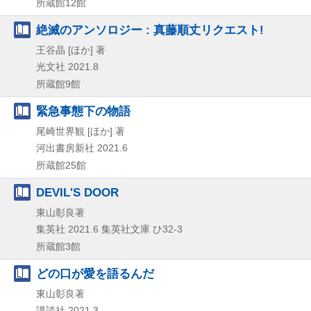
所蔵館12館
絶滅のアンソロジー : 真藤順丈リクエスト!
王谷晶 [ほか] 著
光文社
2021.8
所蔵館9館
緊急事態下の物語
尾崎世界観 [ほか] 著
河出書房新社
2021.6
所蔵館25館
DEVIL'S DOOR
東山彰良著
集英社
2021.6
集英社文庫 ひ32-3
所蔵館3館
どの口が愛を語るんだ
東山彰良著
講談社
2021.3