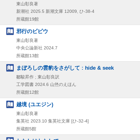
東山彰良著
新潮社
2025.5
新潮文庫 12009,
ひ-38-4
所蔵館19館
邪行のビビウ
東山彰良著
中央公論新社
2024.7
所蔵館13館
まぼろしの雲豹をさがして : hide & seek
鄒駿昇作 ; 東山彰良訳
工学図書
2024.6
山烋のえほん
所蔵館12館
越境 (ユエジン)
東山彰良著
集英社
2023.10
集英社文庫 [ひ-32-4]
所蔵館5館