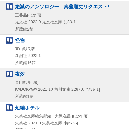
絶滅のアンソロジー : 真藤順丈リクエスト!
王谷晶[ほか]著
光文社
2022.9
光文社文庫 し53-1
所蔵館2館
怪物
東山彰良著
新潮社
2022.1
所蔵館16館
夜汐
東山彰良 [著]
KADOKAWA
2021.10
角川文庫 22870,
[ひ35-1]
所蔵館1館
短編ホテル
集英社文庫編集部編 ; 大沢在昌 [ほか] 著
集英社
2021.9
集英社文庫 [特4-35]