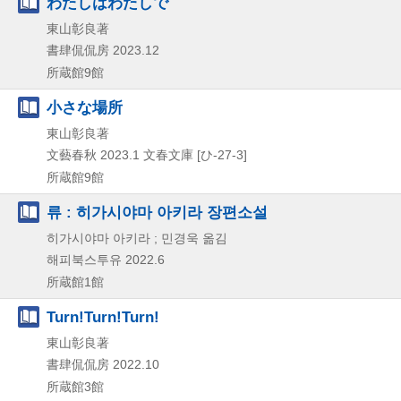
わたしはわたしで
東山彰良著
書肆侃侃房
2023.12
所蔵館9館
小さな場所
東山彰良著
文藝春秋
2023.1
文春文庫 [ひ-27-3]
所蔵館9館
류 : 히가시야마 아키라 장편소설
히가시야마 아키라 ; 민경욱 옮김
해피북스투유
2022.6
所蔵館1館
Turn!Turn!Turn!
東山彰良著
書肆侃侃房
2022.10
所蔵館3館